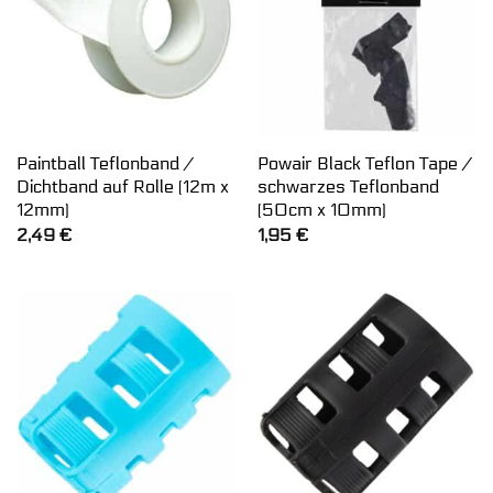
Paintball Teflonband /
Powair Black Teflon Tape /
Dichtband auf Rolle (12m x
schwarzes Teflonband
12mm)
(50cm x 10mm)
2,49
€
1,95
€