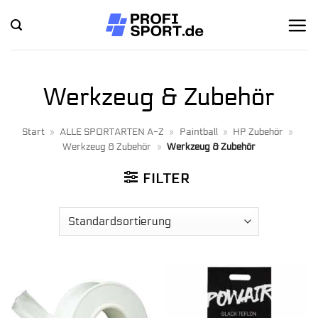
Zum
Inhalt
springen
Werkzeug & Zubehör
Start
»
ALLE SPORTARTEN A-Z
»
Paintball
»
HP Zubehör
»
Werkzeug & Zubehör
»
Werkzeug & Zubehör
FILTER