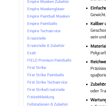
Empire Masken Zubehör
Einfach
Empire Maskengläser
Gewicht,
Empire Paintball Masken
Kaliber 
Empire Paintballs
Geschoss
Empire Techservice
sein un
Ersatzteile
Ersatzteile & Zubehör
Materia
Polycarb
Exalt
FIELD Premium Paintballs
Reichwei
First Strike
Präzisio
spaßorie
First Strike Paintballs
First Strike Techservice
Zubehör
First StrikeErsatzteile
oder Tra
Freizeitkleidung
Wartun
Füllstationen & Zubehör