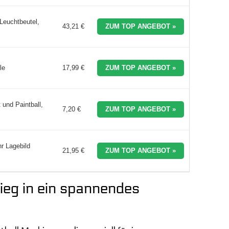
Leuchtbeutel,
43,21 €
ZUM TOP ANGEBOT »
le
17,99 €
ZUM TOP ANGEBOT »
 und Paintball,
7,20 €
ZUM TOP ANGEBOT »
r Lagebild
21,95 €
ZUM TOP ANGEBOT »
tieg in ein spannendes