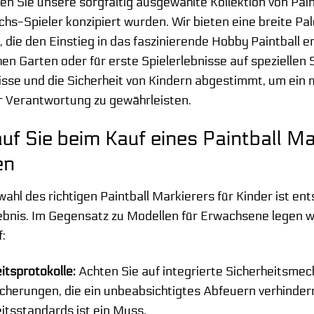
n Sie unsere sorgfältig ausgewählte Kollektion von Paint
s-Spieler konzipiert wurden. Wir bieten eine breite Pa
 die den Einstieg in das faszinierende Hobby Paintball er
en Garten oder für erste Spielerlebnisse auf speziellen 
sse und die Sicherheit von Kindern abgestimmt, um ein m
r Verantwortung zu gewährleisten.
f Sie beim Kauf eines Paintball Ma
en
ahl des richtigen Paintball Markierers für Kinder ist ent
lebnis. Im Gegensatz zu Modellen für Erwachsene legen 
:
itsprotokolle:
Achten Sie auf integrierte Sicherheitsme
cherungen, die ein unbeabsichtigtes Abfeuern verhindern
itsstandards ist ein Muss.