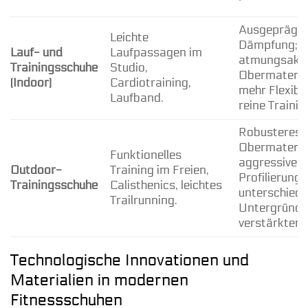
Ausgeprägt
Leichte
Dämpfung;
Lauf- und
Laufpassagen im
atmungsakti
Trainingsschuhe
Studio,
Obermateria
(Indoor)
Cardiotraining,
mehr Flexibil
Laufband.
reine Traini
Robusteres
Obermaterial
Funktionelles
aggressive
Outdoor-
Training im Freien,
Profilierung 
Trainingsschuhe
Calisthenics, leichtes
unterschiedl
Trailrunning.
Untergründe
verstärkter 
Technologische Innovationen und
Materialien in modernen
Fitnessschuhen