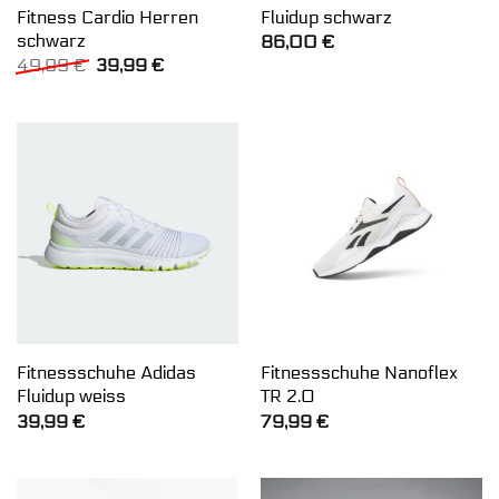
Fitness Cardio Herren
Fluidup schwarz
schwarz
86,00
€
Ursprünglicher
Aktueller
49,99
€
39,99
€
Preis
Preis
war:
ist:
49,99 €
39,99 €.
Fitnessschuhe Adidas
Fitnessschuhe Nanoflex
Fluidup weiss
TR 2.0
39,99
€
79,99
€