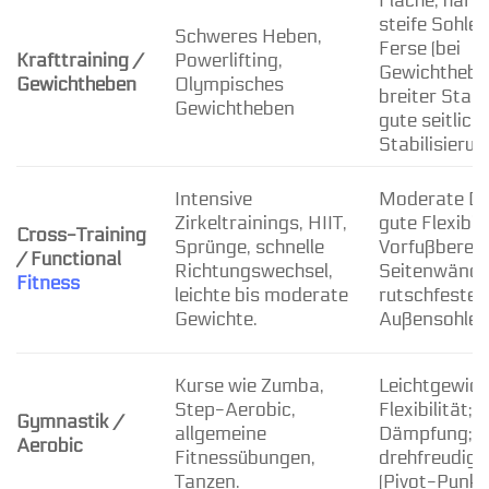
Flache, hart
steife Sohle;
Schweres Heben,
Ferse (bei
Krafttraining /
Powerlifting,
Gewichthebe
Gewichtheben
Olympisches
breiter Stan
Gewichtheben
gute seitlich
Stabilisierun
Intensive
Moderate D
Zirkeltrainings, HIIT,
gute Flexibili
Cross-Training
Sprünge, schnelle
Vorfußbereich
/ Functional
Richtungswechsel,
Seitenwände
Fitness
leichte bis moderate
rutschfeste
Gewichte.
Außensohle.
Kurse wie Zumba,
Leichtgewich
Step-Aerobic,
Flexibilität;
Gymnastik /
allgemeine
Dämpfung;
Aerobic
Fitnessübungen,
drehfreudige
Tanzen.
(Pivot-Punkt)