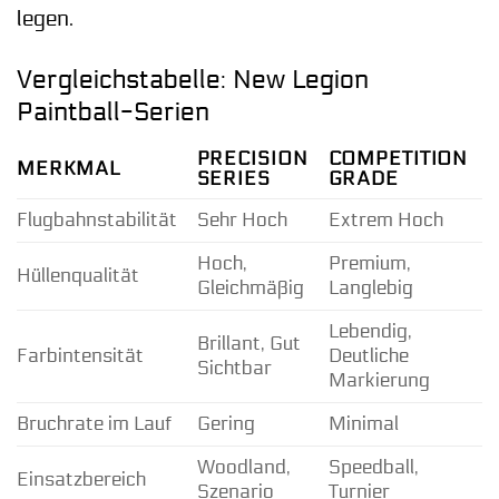
legen.
Vergleichstabelle: New Legion
Paintball-Serien
PRECISION
COMPETITION
MERKMAL
SERIES
GRADE
Flugbahnstabilität
Sehr Hoch
Extrem Hoch
H
Hoch,
Premium,
H
Hüllenqualität
Gleichmäßig
Langlebig
A
Lebendig,
Brillant, Gut
G
Farbintensität
Deutliche
Sichtbar
U
Markierung
Bruchrate im Lauf
Gering
Minimal
G
Woodland,
Speedball,
A
Einsatzbereich
Szenario
Turnier
U