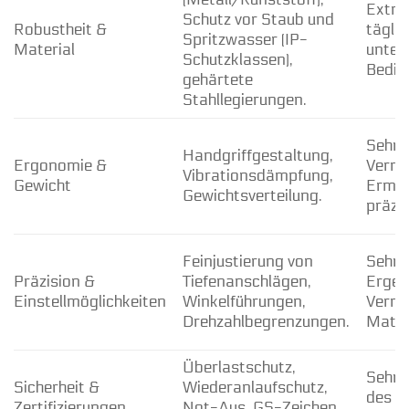
Extre
Schutz vor Staub und
Robustheit &
tägli
Spritzwasser (IP-
Material
unter
Schutzklassen),
Bedin
gehärtete
Stahllegierungen.
Sehr h
Handgriffgestaltung,
Ergonomie &
Verme
Vibrationsdämpfung,
Gewicht
Ermüd
Gewichtsverteilung.
präzi
Feinjustierung von
Sehr h
Präzision &
Tiefenanschlägen,
Ergeb
Einstellmöglichkeiten
Winkelführungen,
Verme
Drehzahlbegrenzungen.
Mater
Überlastschutz,
Sehr 
Sicherheit &
Wiederanlaufschutz,
des A
Zertifizierungen
Not-Aus, GS-Zeichen,