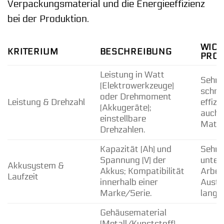
Verpackungsmaterial und die Energieeffizienz
bei der Produktion.
WICH
KRITERIUM
BESCHREIBUNG
PRO
Leistung in Watt
Sehr h
(Elektrowerkzeuge)
schne
oder Drehmoment
Leistung & Drehzahl
effizi
(Akkugeräte);
auch 
einstellbare
Materi
Drehzahlen.
Kapazität (Ah) und
Sehr 
Spannung (V) der
unter
Akkusystem &
Akkus; Kompatibilität
Arbei
Laufzeit
innerhalb einer
Austa
Marke/Serie.
lange
Gehäusematerial
(Metall/Kunststoff),