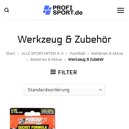
Zum
Inhalt
springen
Werkzeug & Zubehör
Start
»
ALLE SPORTARTEN A-Z
»
Paintball
»
Batterien & Akkus
»
Batterien & Akkus
»
Werkzeug & Zubehör
FILTER