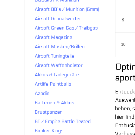
Airsoft BB´s / Munition (6mm)
Airsoft Granatwerfer
9
Airsoft Green Gas / Treibgas
Airsoft Magazine
10
Airsoft Masken/Brillen
Airsoft Tuningteile
Optim
Airsoft Waffenholster
Akkus & Ladegeräte
spor
Artlife Paintballs
Entdecke
Azodin
Auswahl
Batterien & Akkus
heben, s
Brustpanzer
hier fin
BT / Empire Battle Tested
Enthusi
Bunker Kings
Verbess