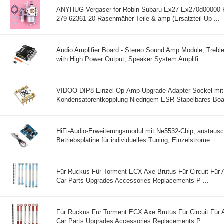
ANYHUG Vergaser for Robin Subaru Ex27 Ex270d00000 K
279-62361-20 Rasenmäher Teile & amp (Ersatzteil-Up ...
Audio Amplifier Board - Stereo Sound Amp Module, Trebl
with High Power Output, Speaker System Amplifi ...
VIDOO DIP8 Einzel-Op-Amp-Upgrade-Adapter-Sockel mit
Kondensatorentkopplung Niedrigem ESR Stapelbares Board
HiFi-Audio-Erweiterungsmodul mit Ne5532-Chip, austaus
Betriebsplatine für individuelles Tuning, Einzelstrome ...
Für Ruckus Für Torment ECX Axe Brutus Für Circuit Für
Car Parts Upgrades Accessories Replacements P ...
Für Ruckus Für Torment ECX Axe Brutus Für Circuit Für
Car Parts Upgrades Accessories Replacements P ...