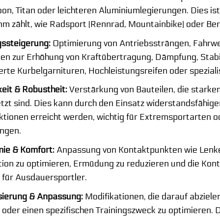
on, Titan oder leichteren Aluminiumlegierungen. Dies ist
m zählt, wie Radsport (Rennrad, Mountainbike) oder Ber
gssteigerung:
Optimierung von Antriebssträngen, Fahr
n zur Erhöhung von Kraftübertragung, Dämpfung, Stabili
rte Kurbelgarnituren, Hochleistungsreifen oder spezial
eit & Robustheit:
Verstärkung von Bauteilen, die stark
zt sind. Dies kann durch den Einsatz widerstandsfähige
tionen erreicht werden, wichtig für Extremsportarten od
ngen.
ie & Komfort:
Anpassung von Kontaktpunkten wie Lenkern
tion zu optimieren, Ermüdung zu reduzieren und die Kont
 für Ausdauersportler.
isierung & Anpassung:
Modifikationen, die darauf abziele
n oder einen spezifischen Trainingszweck zu optimieren.