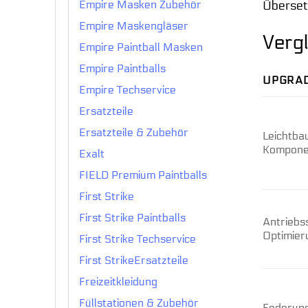
Übersetz
Empire Masken Zubehör
Empire Maskengläser
Verg
Empire Paintball Masken
Empire Paintballs
UPGRAD
Empire Techservice
Ersatzteile
Ersatzteile & Zubehör
Leichtba
Kompone
Exalt
FIELD Premium Paintballs
First Strike
First Strike Paintballs
Antriebs
Optimier
First Strike Techservice
First StrikeErsatzteile
Freizeitkleidung
Füllstationen & Zubehör
Federun