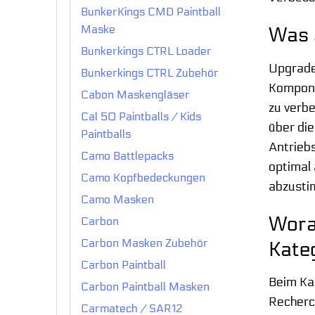
BunkerKings CMD Paintball
Maske
Was 
Bunkerkings CTRL Loader
Upgrade
Bunkerkings CTRL Zubehör
Kompone
Cabon Maskengläser
zu verb
Cal 50 Paintballs / Kids
über di
Paintballs
Antriebs
Camo Battlepacks
optimal 
Camo Kopfbedeckungen
abzusti
Camo Masken
Wora
Carbon
Carbon Masken Zubehör
Kate
Carbon Paintball
Beim Ka
Carbon Paintball Masken
Recherch
Carmatech / SAR12