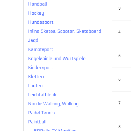
Handball
3
Hockey
Hundesport
Inline Skates, Scooter, Skateboard
4
Jagd
Kampfsport
5
Kegelspiele und Wurfspiele
Kindersport
Klettern
6
Laufen
Leichtathletik
Nordic Walking, Walking
7
Padel Tennis
Paintball
8
68Balls FX Munition