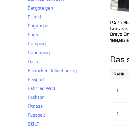
Bergsteigen
Billard
RAP4 Bli
Bogensport
Conversi
Bravo On
Boule
199,96
Camping
Canyoning
Das 
Darts
Eishockey, Inlinehockey
RANK
Eissport
Fahrrad Welt
1
Fechten
Fitness
2
Fussball
GOLF