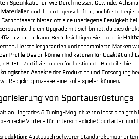
ten Spezifikationen wie Durchmesser, Gewinde, Achsmaße
e
Materialien
und deren Eigenschaften; hochfeste Legier
 Carbonfasern bieten oft eine überlegene Festigkeit bei
sersparnis
, die ein Upgrade mit sich bringt, da dies direk
ffizienz haben kann. Berücksichtigen Sie auch die
Haltb
nten. Herstellergarantien und renommierte Marken wi
der Profile Design können Indikatoren für Qualität und 
z.B. ISO-Zertifizierungen für bestimmte Bauteile, bieten 
kologischen Aspekte
der Produktion und Entsorgung bed
 wo Recyclingprozesse eine Rolle spielen können.
gorisierung von Sportausrüstungs
falt an Upgrades & Tuning-Möglichkeiten lässt sich grob 
spezifische Vorteile für unterschiedliche Sportarten und
sreduktion:
Austausch schwerer Standardkomponenten ge