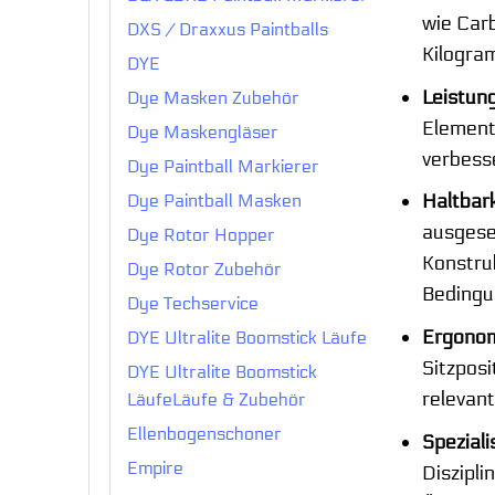
wie Carb
DXS / Draxxus Paintballs
Kilogram
DYE
Leistun
Dye Masken Zubehör
Elemente
Dye Maskengläser
verbesse
Dye Paintball Markierer
Haltbark
Dye Paintball Masken
ausgeset
Dye Rotor Hopper
Konstruk
Dye Rotor Zubehör
Bedingu
Dye Techservice
Ergonom
DYE Ultralite Boomstick Läufe
Sitzposi
DYE Ultralite Boomstick
relevant
LäufeLäufe & Zubehör
Ellenbogenschoner
Spezial
Empire
Diszipli