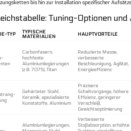
ungsketten bis hin zur Installation spezifischer Aufsätze
leichstabelle: Tuning-Optionen un
TYPISCHE
E-TYP
HAUPTVORTEILE
MATERIALIEN
Carbonfasern,
Reduzierte Masse,
u-
hochfeste
verbesserte
nten
Aluminiumlegierungen
Beschleunigung, Agilität,
(z.B. 7075), Titan
Energieeffizienz
Präzisere
Gehärteter Stahl,
Schaltvorgänge, höhere
strang-
Keramik, spezialisierte
Effizienz, geringerer
ung
Kunststoffe, Aluminium
Verschleiß,
Gewichtsoptimierung
Verbesserte
Aluminiumlegierungen,
Stoßabsorption, erhöhte
gs-
Magnesium, Stahl,
Traktion, einstellbare