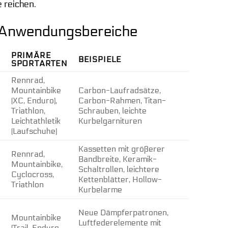
 reichen.
d Anwendungsbereiche
PRIMÄRE
BEISPIELE
SPORTARTEN
Rennrad,
Mountainbike
Carbon-Laufradsätze,
(XC, Enduro),
Carbon-Rahmen, Titan-
Triathlon,
Schrauben, leichte
Leichtathletik
Kurbelgarnituren
(Laufschuhe)
Kassetten mit größerer
Rennrad,
Bandbreite, Keramik-
Mountainbike,
Schaltrollen, leichtere
Cyclocross,
Kettenblätter, Hollow-
Triathlon
Kurbelarme
Neue Dämpferpatronen,
Mountainbike
Luftfederelemente mit
(Trail, Enduro,