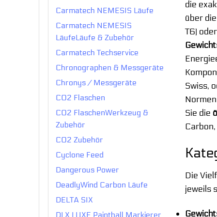
die exak
Carmatech NEMESIS Läufe
über di
Carmatech NEMESIS
T6) oder
LäufeLäufe & Zubehör
Gewicht
Carmatech Techservice
Energiee
Chronographen & Messgeräte
Kompone
Chronys / Messgeräte
Swiss, o
CO2 Flaschen
Normen, 
Sie die
ö
CO2 FlaschenWerkzeug &
Zubehör
Carbon,
CO2 Zubehör
Kate
Cyclone Feed
Dangerous Power
Die Viel
DeadlyWind Carbon Läufe
jeweils 
DELTA SIX
Gewicht
DLX LUXE Paintball Markierer