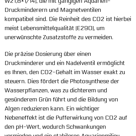
W21,8×1/14), die mit gängigen Aquarien-
Druckminderern und Magnetventilen
kompatibel sind. Die Reinheit des CO2 ist hierbei
meist Lebensmittelqualität (E290), um
unerwünschte Zusatzstoffe zu vermeiden.
Die präzise Dosierung über einen
Druckminderer und ein Nadelventil ermöglicht
es Ihnen, den CO2-Gehalt im Wasser exakt zu
steuern. Dies fördert die Photosynthese der
Wasserpflanzen, was zu dichterem und
gesünderem Grün führt und die Bildung von
Algen reduzieren kann. Ein wichtiger
Nebeneffekt ist die Pufferwirkung von CO2 auf
den pH-Wert, wodurch Schwankungen
vermieden und ein stabileres Aquarienmilieu