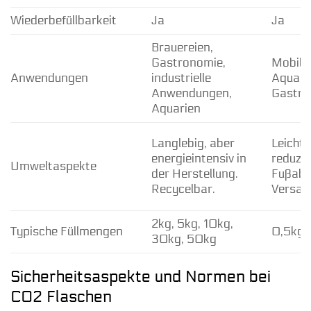
Wiederbefüllbarkeit
Ja
Ja
Brauereien,
Gastronomie,
Mobile
Anwendungen
industrielle
Aquarie
Anwendungen,
Gastro
Aquarien
Langlebig, aber
Leichte
energieintensiv in
reduzi
Umweltaspekte
der Herstellung.
Fußabd
Recycelbar.
Versan
2kg, 5kg, 10kg,
Typische Füllmengen
0,5kg, 
30kg, 50kg
Sicherheitsaspekte und Normen bei
CO2 Flaschen