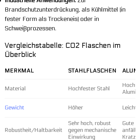
Industrielle Anwendungen:
Zur
Brandschutzunterdrückung, als Kühlmittel (in
fester Form als Trockeneis) oder in
Schweißprozessen.
Vergleichstabelle: CO2 Flaschen im
Überblick
MERKMAL
STAHLFLASCHEN
ALUM
Hochfe
Material
Hochfester Stahl
Alumin
Gewicht
Höher
Leichte
Sehr hoch, robust
Gute Ro
Robustheit/Haltbarkeit
gegen mechanische
anfällig
Einwirkung
Kratze