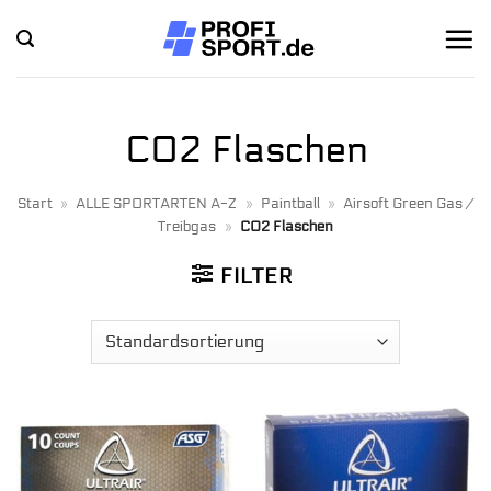
Zum
Inhalt
springen
CO2 Flaschen
Start
»
ALLE SPORTARTEN A-Z
»
Paintball
»
Airsoft Green Gas /
Treibgas
»
CO2 Flaschen
FILTER