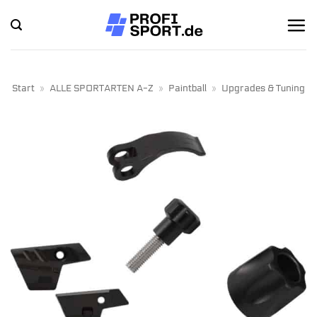
Zum
Inhalt
springen
Start
»
ALLE SPORTARTEN A-Z
»
Paintball
»
Upgrades & Tuning