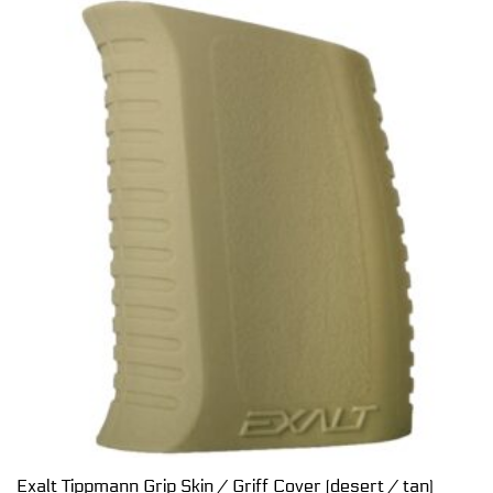
Exalt Tippmann Grip Skin / Griff Cover (desert / tan)