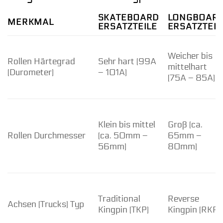
SKATEBOARD
LONGBOAR
MERKMAL
ERSATZTEILE
ERSATZTEIL
Weicher bis
Rollen Härtegrad
Sehr hart (99A
mittelhart
(Durometer)
– 101A)
(75A – 85A)
Klein bis mittel
Groß (ca.
Rollen Durchmesser
(ca. 50mm –
65mm –
56mm)
80mm)
Traditional
Reverse
Achsen (Trucks) Typ
Kingpin (TKP)
Kingpin (RKP)