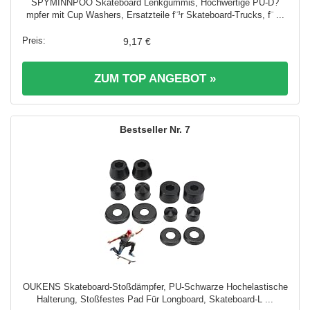
SPYMINNPOO Skateboard Lenkgummis, Hochwertige PU-D?
mpfer mit Cup Washers, Ersatzteile f¨¹r Skateboard-Trucks, f¨ ...
9,17 €
ZUM TOP ANGEBOT »
7
OUKENS Skateboard-Stoßdämpfer, PU-Schwarze Hochelastische
Halterung, Stoßfestes Pad Für Longboard, Skateboard-L ...