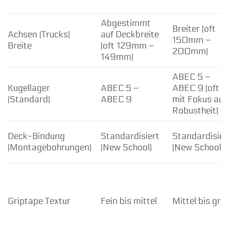
Abgestimmt
Breiter (oft
Achsen (Trucks)
auf Deckbreite
150mm –
Breite
(oft 129mm –
200mm)
149mm)
ABEC 5 –
Kugellager
ABEC 5 –
ABEC 9 (oft
(Standard)
ABEC 9
mit Fokus auf
Robustheit)
Deck-Bindung
Standardisiert
Standardisier
(Montagebohrungen)
(New School)
(New School)
Griptape Textur
Fein bis mittel
Mittel bis gro