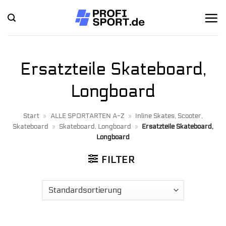
Zum
Inhalt
springen
Ersatzteile Skateboard,
Longboard
Start
»
ALLE SPORTARTEN A-Z
»
Inline Skates, Scooter,
Skateboard
»
Skateboard, Longboard
»
Ersatzteile Skateboard,
Longboard
FILTER