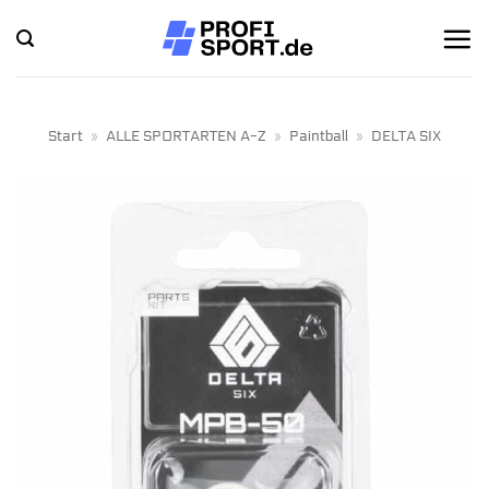
Zum
Inhalt
springen
Start
»
ALLE SPORTARTEN A-Z
»
Paintball
»
DELTA SIX