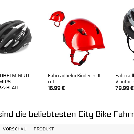
war:
ist:
59,99 €
39,99 €.
DHELM GIRO
Fahrradhelm Kinder 500
Fahrrad
MIPS
rot
Viantor 
Z/BLAU
16,99
€
79,99
€
ind die beliebtesten City Bike Fah
VORSCHAU
PRODUKT