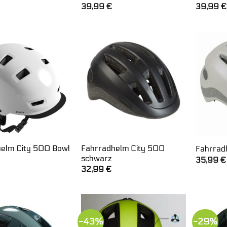
39,99
€
39,99
€
elm City 500 Bowl
Fahrradhelm City 500
Fahrrad
schwarz
35,99
€
32,99
€
-43%
-29%