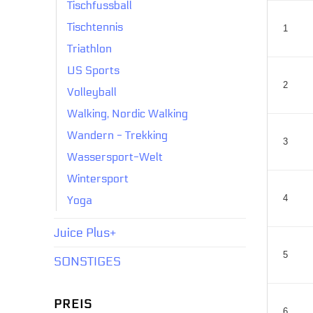
Tischfussball
Tischtennis
1
Triathlon
US Sports
2
Volleyball
Walking, Nordic Walking
Wandern - Trekking
3
Wassersport-Welt
Wintersport
4
Yoga
Juice Plus+
5
SONSTIGES
PREIS
6