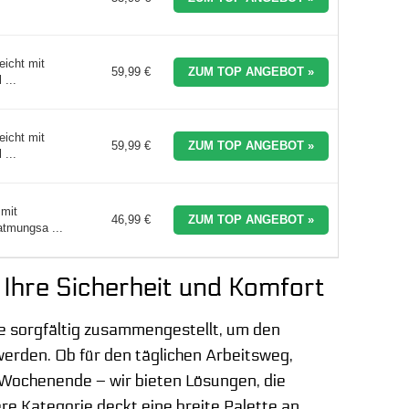
icht mit
59,99 €
ZUM TOP ANGEBOT »
 ...
icht mit
59,99 €
ZUM TOP ANGEBOT »
 ...
mit
46,99 €
ZUM TOP ANGEBOT »
tmungsa ...
 Ihre Sicherheit und Komfort
e sorgfältig zusammengestellt, um den
erden. Ob für den täglichen Arbeitsweg,
 Wochenende – wir bieten Lösungen, die
re Kategorie deckt eine breite Palette an