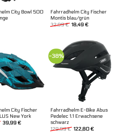
helm City Bowl 500
Fahrradhelm City Fischer
nge
Montis blau/grün
Ursprünglicher
Aktueller
32,99
€
18,49
€
Preis
Preis
war:
ist:
32,99 €
18,49 €.
-38%
elm City Fischer
Fahrradhelm E-Bike Abus
LUS New York
Pedelec 1.1 Erwachsene
schwarz
Ursprünglicher
Aktueller
39,99
€
Preis
Preis
Ursprünglicher
Aktueller
129,99
€
122,80
€
war:
ist:
Preis
Preis
59,99 €
39,99 €.