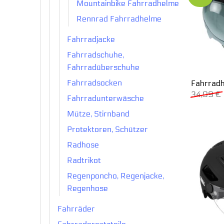
Mountainbike Fahrradhelme
Rennrad Fahrradhelme
Fahrradjacke
Fahrradschuhe,
Fahrradüberschuhe
Fahrradsocken
Fahrradh
34,99
€
Fahrradunterwäsche
Mütze, Stirnband
Protektoren, Schützer
Radhose
Radtrikot
Regenponcho, Regenjacke,
Regenhose
Fahrräder