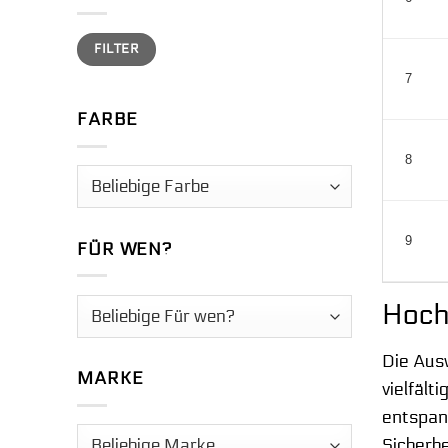
Min.
Max.
FILTER
Preis
Preis
7
FARBE
8
9
FÜR WEN?
Hochw
Die Aus
MARKE
vielfäl
entspan
Sicherhe