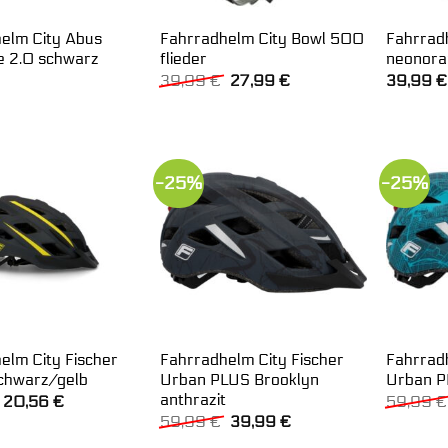
elm City Abus
Fahrradhelm City Bowl 500
Fahrrad
ce 2.0 schwarz
flieder
neonora
Ursprünglicher
Aktueller
39,99
€
27,99
€
39,99
€
Preis
Preis
war:
ist:
39,99 €
27,99 €.
-25%
-25%
elm City Fischer
Fahrradhelm City Fischer
Fahrradh
chwarz/gelb
Urban PLUS Brooklyn
Urban P
anthrazit
Ursprünglicher
Aktueller
20,56
€
59,99
€
Preis
Preis
Ursprünglicher
Aktueller
59,99
€
39,99
€
war:
ist:
Preis
Preis
32,99 €
20,56 €.