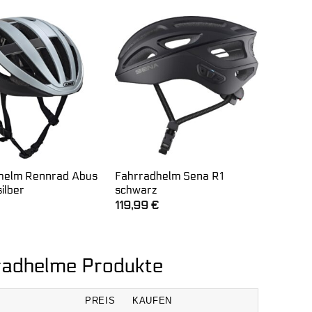
war:
ist:
129,99 €
122,80 €.
helm Rennrad Abus
Fahrradhelm Sena R1
silber
schwarz
119,99
€
rradhelme Produkte
PREIS
KAUFEN