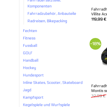
Fahrradersatzteile,
Komponenten
Fahrradh
Fahrradzubehör, Anbauteile
Villite A
119,99
€
Radreisen, Bikepacking
Fechten
Fitness
-18%
Fussball
GOLF
Handball
Hockey
Hundesport
Inline Skates, Scooter, Skateboard
Fahrradh
Jagd
Montis s
32,99
€
Kampfsport
Kegelspiele und Wurfspiele