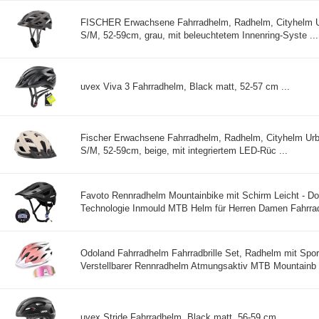
FISCHER Erwachsene Fahrradhelm, Radhelm, Cityhelm U
S/M, 52-59cm, grau, mit beleuchtetem Innenring-Syste ...
uvex Viva 3 Fahrradhelm, Black matt, 52-57 cm ...
Fischer Erwachsene Fahrradhelm, Radhelm, Cityhelm Urb
S/M, 52-59cm, beige, mit integriertem LED-Rüc ...
Favoto Rennradhelm Mountainbike mit Schirm Leicht - Do
Technologie Inmould MTB Helm für Herren Damen Fahrrad
Odoland Fahrradhelm Fahrradbrille Set, Radhelm mit Sport
Verstellbarer Rennradhelm Atmungsaktiv MTB Mountainb .
uvex Stride Fahrradhelm, Black matt, 56-59 cm ...