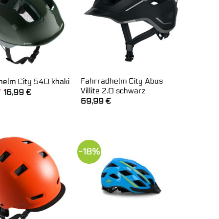
Fahrradhelm City Abus
helm City 540 khaki
Villite 2.0 schwarz
Ursprünglicher
Aktueller
16,99
€
Preis
Preis
69,99
€
war:
ist:
27,99 €
16,99 €.
-18%