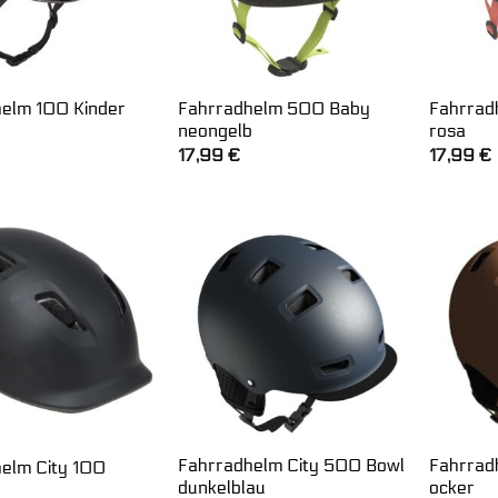
elm 100 Kinder
Fahrradhelm 500 Baby
Fahrrad
neongelb
rosa
17,99
€
17,99
€
Fahrradhelm City 500 Bowl
Fahrrad
elm City 100
dunkelblau
ocker