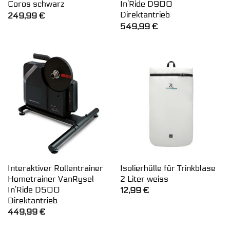
Coros schwarz
In’Ride D900
Direktantrieb
249,99
€
549,99
€
Interaktiver Rollentrainer
Isolierhülle für Trinkblase
Hometrainer VanRysel ​
2 Liter weiss
In’Ride D500
12,99
€
Direktantrieb
449,99
€