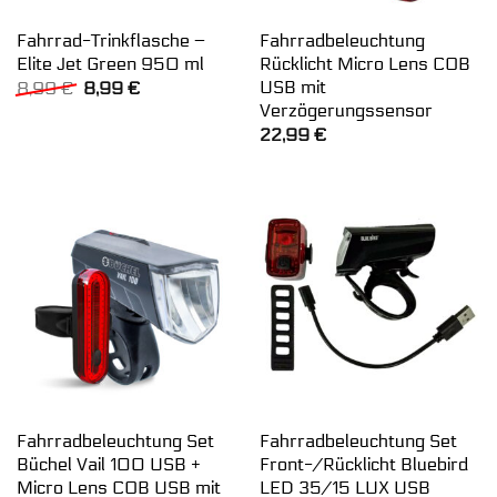
Fahrrad-Trinkflasche –
Fahrradbeleuchtung
Elite Jet Green 950 ml
Rücklicht Micro Lens COB
USB mit
Ursprünglicher
Aktueller
8,99
€
8,99
€
Preis
Preis
Verzögerungssensor
war:
ist:
22,99
€
8,99 €
8,99 €.
Fahrradbeleuchtung Set
Fahrradbeleuchtung Set
Büchel Vail 100 USB +
Front-/Rücklicht Bluebird
Micro Lens COB USB mit
LED 35/15 LUX USB