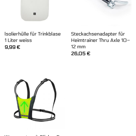
lsolierhülle für Trinkblase
Steckachsenadapter für
1 Liter weiss
Heimtrainer Thru Axle 10–
12 mm
9,99
€
26,05
€