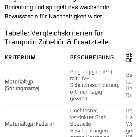
Bedeutung und spiegelt das wachsende
Bewusstsein für Nachhaltigkeit wider.
Tabelle: Vergleichskriterien für
Trampolin Zubehör & Ersatzteile
BED
KRITERIUM
BESCHREIBUNG
DEN
Polypropylen (PP)
Best
mit UV-
Materialtyp
Lang
Schutzbeschichtung,
(Sprungmatte)
Best
oft mehrlagig
Ruts
gewebt.
Hochfester,
Beei
verzinkter Stahl.
Halt
Materialtyp (Federn)
Spezielle
Wide
Beschichtungen
geg