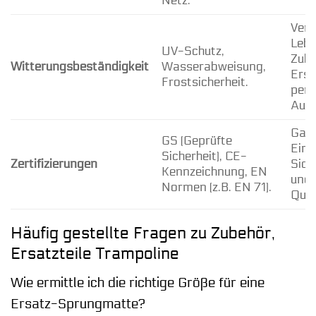
Netz.
Verl
Lebe
UV-Schutz,
Zube
Witterungsbeständigkeit
Wasserabweisung,
Ersa
Frostsicherheit.
per
Auße
Gara
GS (Geprüfte
Einh
Sicherheit), CE-
Zertifizierungen
Sich
Kennzeichnung, EN
und
Normen (z.B. EN 71).
Qual
Häufig gestellte Fragen zu Zubehör,
Ersatzteile Trampoline
Wie ermittle ich die richtige Größe für eine
Ersatz-Sprungmatte?