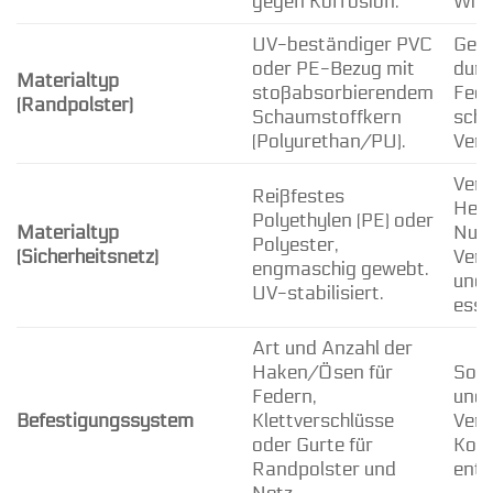
gegen Korrosion.
Witt
UV-beständiger PVC
Gewä
oder PE-Bezug mit
durc
Materialtyp
stoßabsorbierendem
Fede
(Randpolster)
Schaumstoffkern
schü
(Polyurethan/PU).
Verl
Verh
Reißfestes
Hera
Polyethylen (PE) oder
Materialtyp
Nutz
Polyester,
(Sicherheitsnetz)
Verl
engmaschig gewebt.
und 
UV-stabilisiert.
essen
Art und Anzahl der
Haken/Ösen für
Sorg
Federn,
und 
Befestigungssystem
Klettverschlüsse
Vert
oder Gurte für
Komp
Randpolster und
ents