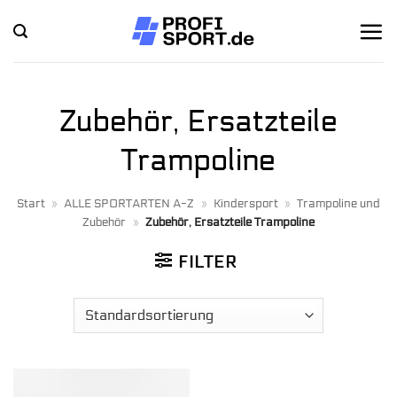
Zum
Inhalt
springen
Zubehör, Ersatzteile
Trampoline
Start
»
ALLE SPORTARTEN A-Z
»
Kindersport
»
Trampoline und
Zubehör
»
Zubehör, Ersatzteile Trampoline
FILTER