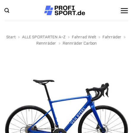
Zum
Inhalt
springen
Start
»
ALLE SPORTARTEN A-Z
»
Fahrrad Welt
»
Fahrräder
»
Rennräder
»
Rennräder Carbon