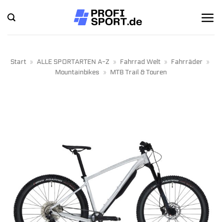
Zum
Inhalt
springen
Start
»
ALLE SPORTARTEN A-Z
»
Fahrrad Welt
»
Fahrräder
»
Mountainbikes
»
MTB Trail & Touren