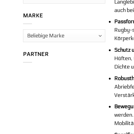
Langlebi
auch be
MARKE
Passfor
Rugby-sp
Körperk
Schutz 
PARTNER
Hüften,
Dichte u
Robusthe
Abriebf
Verstärk
Bewegun
werden.
Mobilitä