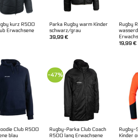
ugby kurz R500
Parka Rugby warm Kinder
Rugby 
lub Erwachsene
schwarz/grau
wasserd
Erwachs
39,99
€
19,99
€
-47%
oodie Club R500
Rugby-Parka Club Coach
Rugby-S
ene blau
R500 lang Erwachsene
Kinder 