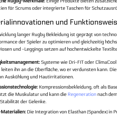
sche Rugby-Merkmale:
Einige Produkte bieten zusätzlich
ien für Scrums oder integrierte Taschen für Schutzausr
rialinnovationen und Funktionswei
icklung langer Rugby Bekleidung ist geprägt von technol
ormance der Spieler zu optimieren und gleichzeitig höc
osen und -Leggings setzen auf hochentwickelte Textilt
gkeitsmanagement:
Systeme wie Dri-FIT oder ClimaCool 
leiten ihn an die Oberfläche, wo er verdunsten kann. Die
on Auskühlung und Hautirritationen.
sionstechnologie:
Kompressionsbekleidung, oft als Base
ützt die Muskulatur und kann die
Regeneration
nach dem 
Stabilität der Gelenke.
Materialien:
Die Integration von Elasthan (Spandex) in 