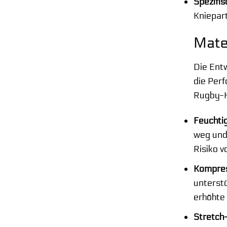
Spezifi
Kniepart
Mate
Die Entw
die Perf
Rugby-H
Feuchti
weg und 
Risiko v
Kompres
unterst
erhöhte 
Stretch-