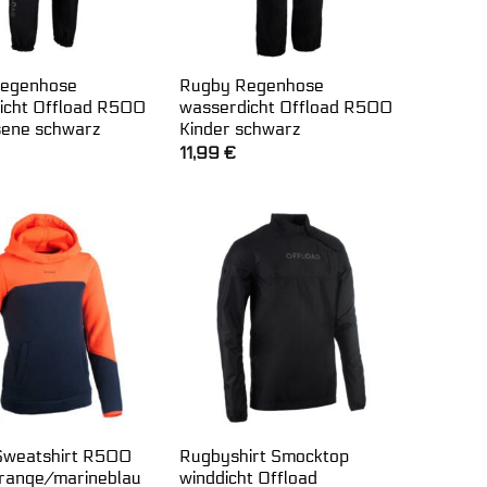
Regenhose
Rugby Regenhose
icht Offload R500
wasserdicht Offload R500
ene schwarz
Kinder schwarz
11,99
€
weatshirt R500
Rugbyshirt Smocktop
orange/marineblau
winddicht Offload