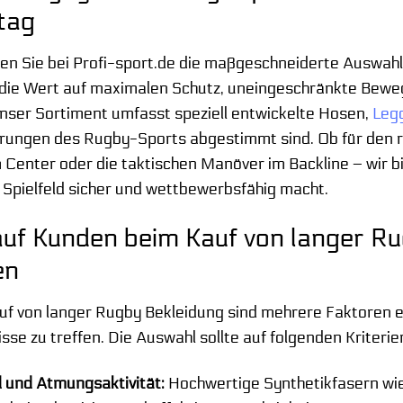
tag
en Sie bei Profi-sport.de die maßgeschneiderte Auswahl
, die Wert auf maximalen Schutz, uneingeschränkte Bewe
Unser Sortiment umfasst speziell entwickelte Hosen,
Leg
rungen des Rugby-Sports abgestimmt sind. Ob für den r
 Center oder die taktischen Manöver im Backline – wir b
 Spielfeld sicher und wettbewerbsfähig macht.
uf Kunden beim Kauf von langer Ru
en
f von langer Rugby Bekleidung sind mehrere Faktoren en
sse zu treffen. Die Auswahl sollte auf folgenden Kriterie
l und Atmungsaktivität:
Hochwertige Synthetikfasern wi