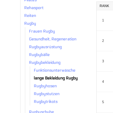
RANK
Rehasport
Reiten
1
Rugby
Frauen Rugby
Gesundheit, Regeneration
2
Rugbyausrüstung
Rugbybälle
3
Rugbybekleidung
Funktionsunterwäsche
lange Bekleidung Rugby
4
Rugbyhosen
Rugbystutzen
Rugbytrikots
5
Rugbyschuhe