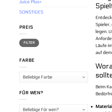
Juice Plus+
Spiel
SONSTIGES
Entdeck
Spieler
PREIS
legen. 
Anforde
Min.
Max.
FILTER
Preis
Preis
Läufe im
auf dem
FARBE
Wora
sollt
Beim Kau
FÜR WEN?
Bedürfni
Materia