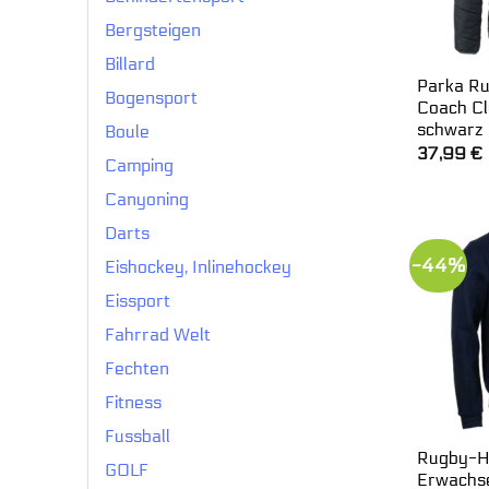
Bergsteigen
Billard
Parka R
Bogensport
Coach C
schwarz
Boule
37,99
€
Camping
Canyoning
Darts
-44%
Eishockey, Inlinehockey
Eissport
Fahrrad Welt
Fechten
Fitness
Fussball
Rugby-H
GOLF
Erwachs