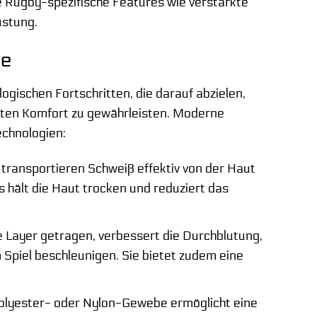
e Rugby-spezifische Features wie verstärkte
üstung.
se
ogischen Fortschritten, die darauf abzielen,
hsten Komfort zu gewährleisten. Moderne
echnologien:
transportieren Schweiß effektiv von der Haut
s hält die Haut trocken und reduziert das
 Layer getragen, verbessert die Durchblutung,
Spiel beschleunigen. Sie bietet zudem eine
Polyester- oder Nylon-Gewebe ermöglicht eine