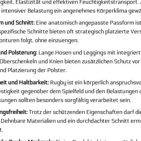
gkeit, Elastizität und effektiven Feuchtigkeitstransport
i intensiver Belastung ein angenehmes Körperklima gewä
m und Schnitt:
Eine anatomisch angepasste Passform ist 
ezifische Schnitte bieten oft strategisch platzierte Ve
onturen folgt, ohne einzuengen.
und Polsterung:
Lange Hosen und Leggings mit integrierte
 Oberschenkeln und Knien bieten zusätzlichen Schutz vor
nd Platzierung der Polster.
it und Haltbarkeit:
Rugby ist ein körperlich anspruchsvo
estigkeit gegenüber dem Spielfeld und den Belastungen 
ungen sollten besonders sorgfältig verarbeitet sein.
gsfreiheit:
Trotz der schützenden Eigenschaften darf di
 Dehnbare Materialien und ein durchdachter Schnitt ermö
t.