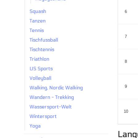
Squash
6
Tanzen
Tennis
7
Tischfussball
Tischtennis
Triathlon
8
US Sports
Volleyball
9
Walking, Nordic Walking
Wandern - Trekking
Wassersport-Welt
10
Wintersport
Yoga
Lang