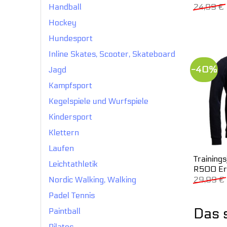
24,99
€
Handball
Hockey
Hundesport
Inline Skates, Scooter, Skateboard
-40%
Jagd
Kampfsport
Kegelspiele und Wurfspiele
Kindersport
Klettern
Laufen
Training
Leichtathletik
R500 Er
29,99
€
Nordic Walking, Walking
Padel Tennis
Das 
Paintball
Pilates