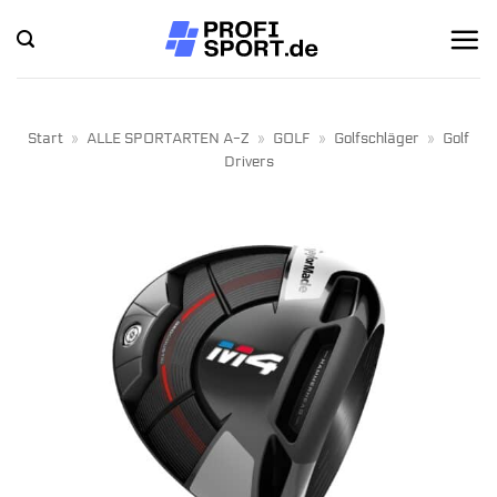
Zum
Inhalt
springen
Start
»
ALLE SPORTARTEN A-Z
»
GOLF
»
Golfschläger
»
Golf
Drivers