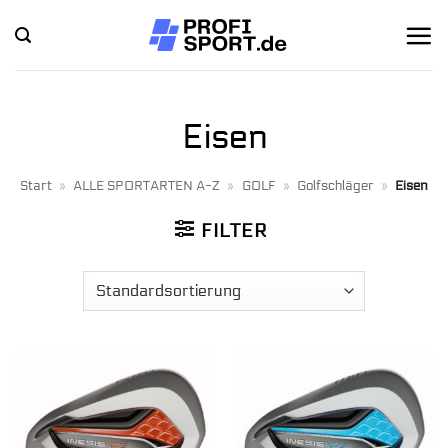
Zum
Inhalt
springen
Eisen
Start
»
ALLE SPORTARTEN A-Z
»
GOLF
»
Golfschläger
»
Eisen
FILTER