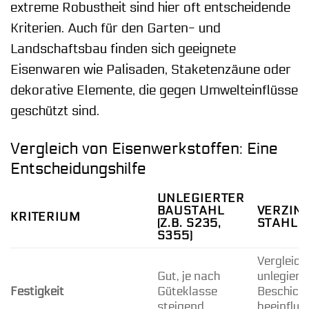
extreme Robustheit sind hier oft entscheidende
Kriterien. Auch für den Garten- und
Landschaftsbau finden sich geeignete
Eisenwaren wie Palisaden, Staketenzäune oder
dekorative Elemente, die gegen Umwelteinflüsse
geschützt sind.
Vergleich von Eisenwerkstoffen: Eine
Entscheidungshilfe
UNLEGIERTER
BAUSTAHL
VERZIN
KRITERIUM
(Z.B. S235,
STAHL
S355)
Vergleich
Gut, je nach
unlegiert
Festigkeit
Güteklasse
Beschich
steigend
beeinflus