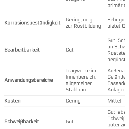
primär di
Gering, neigt
Sehr gut,
Korrosionsbeständigkeit
zur Rostbildung
bietet O
Gut, Sch
an Schwe
Bearbeitbarkeit
Gut
Roststell
begünsti
Tragwerke im
Außenan
Innenbereich,
Geländer,
Anwendungsbereiche
allgemeiner
Fassaden
Stahlbau
Anlagenb
Kosten
Gering
Mittel
Gut, aber
Schweißn
Schweißbarkeit
Gut
potenziell