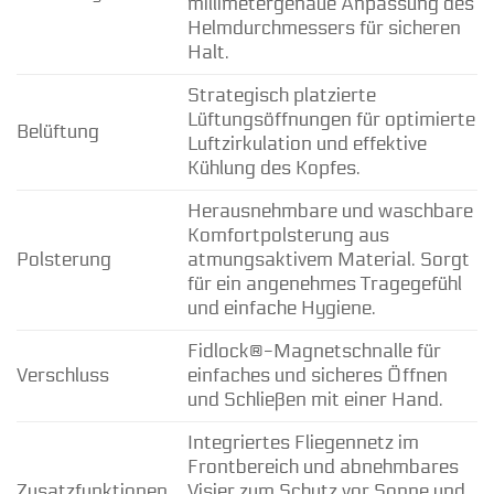
millimetergenaue Anpassung des
Helmdurchmessers für sicheren
Halt.
Strategisch platzierte
Lüftungsöffnungen für optimierte
Belüftung
Luftzirkulation und effektive
Kühlung des Kopfes.
Herausnehmbare und waschbare
Komfortpolsterung aus
Polsterung
atmungsaktivem Material. Sorgt
für ein angenehmes Tragegefühl
und einfache Hygiene.
Fidlock®-Magnetschnalle für
Verschluss
einfaches und sicheres Öffnen
und Schließen mit einer Hand.
Integriertes Fliegennetz im
Frontbereich und abnehmbares
Zusatzfunktionen
Visier zum Schutz vor Sonne und