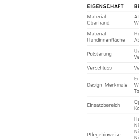
EIGENSCHAFT
B
Material
At
Oberhand
Wi
Material
Ho
Handinnenfläche
Ab
Ge
Polsterung
Ve
Verschluss
Ve
Er
Design-Merkmale
W
To
Op
Einsatzbereich
Ko
H
Ni
Ni
Pflegehinweise
Ni