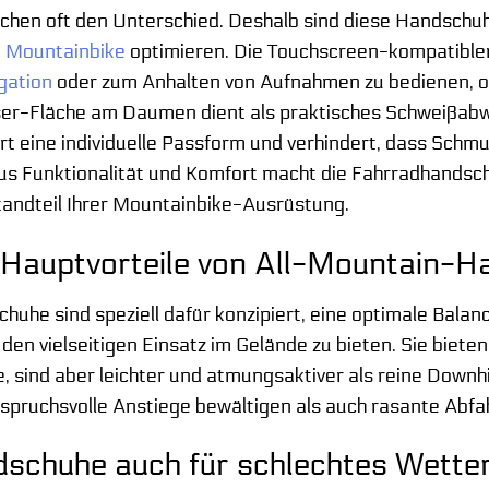
chen oft den Unterschied. Deshalb sind diese Handschuhe
m
Mountainbike
optimieren. Die Touchscreen-kompatiblen 
gation
oder zum Anhalten von Aufnahmen zu bedienen, 
er-Fläche am Daumen dient als praktisches Schweißabwi
t eine individuelle Passform und verhindert, dass Schmu
us Funktionalität und Komfort macht die Fahrradhandsc
tandteil Ihrer Mountainbike-Ausrüstung.
 Hauptvorteile von All-Mountain-
uhe sind speziell dafür konzipiert, eine optimale Balanc
 den vielseitigen Einsatz im Gelände zu bieten. Sie biet
sind aber leichter und atmungsaktiver als reine Downhi
nspruchsvolle Anstiege bewältigen als auch rasante Abf
dschuhe auch für schlechtes Wette