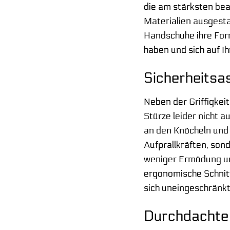
die am stärksten bea
Materialien ausgesta
Handschuhe ihre Form
haben und sich auf I
Sicherheitsa
Neben der Griffigkei
Stürze leider nicht 
an den Knöcheln und 
Aufprallkräften, son
weniger Ermüdung un
ergonomische Schnit
sich uneingeschränkt
Durchdachte 