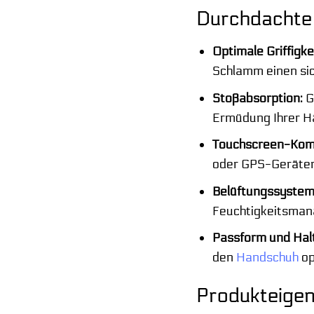
Durchdachte 
Optimale Griffigkei
Schlamm einen sic
Stoßabsorption:
G
Ermüdung Ihrer H
Touchscreen-Kompa
oder GPS-Geräten
Belüftungssystem
Feuchtigkeitsman
Passform und Halt
den
Handschuh
op
Produkteigen