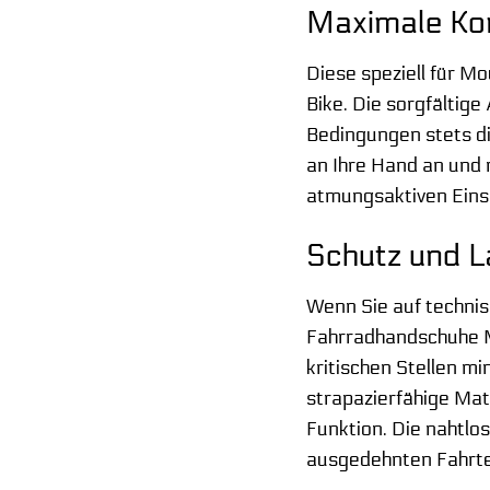
Maximale Kon
Diese speziell für M
Bike. Die sorgfältig
Bedingungen stets di
an Ihre Hand an und m
atmungsaktiven Eins
Schutz und L
Wenn Sie auf technis
Fahrradhandschuhe M
kritischen Stellen m
strapazierfähige Mat
Funktion. Die nahtlo
ausgedehnten Fahrt