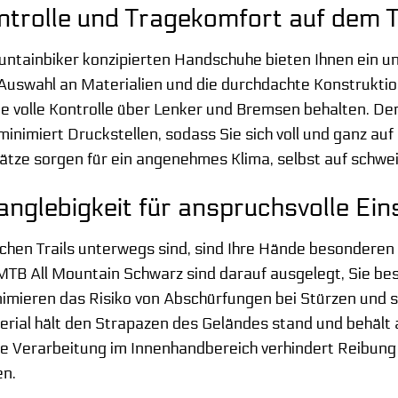
trolle und Tragekomfort auf dem T
ountainbiker konzipierten Handschuhe bieten Ihnen ein u
e Auswahl an Materialien und die durchdachte Konstrukti
e volle Kontrolle über Lenker und Bremsen behalten. De
inimiert Druckstellen, sodass Sie sich voll und ganz auf
ätze sorgen für ein angenehmes Klima, selbst auf schwe
anglebigkeit für anspruchsvolle Ein
chen Trails unterwegs sind, sind Ihre Hände besondere
TB All Mountain Schwarz sind darauf ausgelegt, Sie bes
inimieren das Risiko von Abschürfungen bei Stürzen und s
erial hält den Strapazen des Geländes stand und behält 
se Verarbeitung im Innenhandbereich verhindert Reibung 
en.