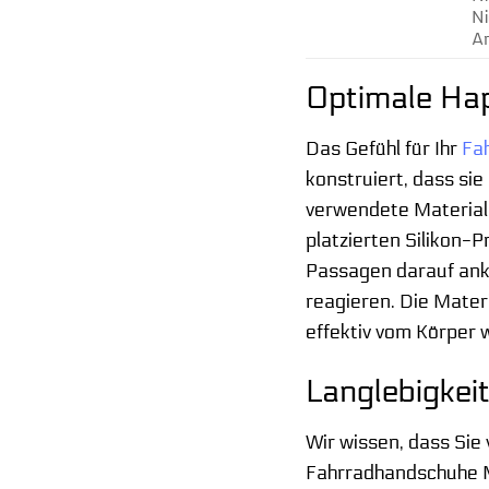
Ni
An
Optimale Hapt
Das Gefühl für Ihr
Fa
konstruiert, dass si
verwendete Material 
platzierten Silikon-P
Passagen darauf ank
reagieren. Die Mater
effektiv vom Körper 
Langlebigkeit
Wir wissen, dass Sie 
Fahrradhandschuhe MT