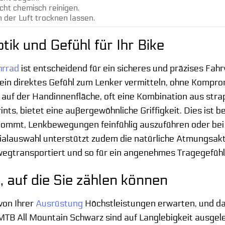
cht chemisch reinigen.
 der Luft trocknen lassen.
ik und Gefühl für Ihr Bike
hrrad
ist entscheidend für ein sicheres und präzises Fah
e ein direktes Gefühl zum Lenker vermitteln, ohne Komp
auf der Handinnenfläche, oft eine Kombination aus stra
rints, bietet eine außergewöhnliche Griffigkeit. Dies ist
ommt, Lenkbewegungen feinfühlig auszuführen oder bei 
ialauswahl unterstützt zudem die natürliche Atmungsakti
wegtransportiert und so für ein angenehmes Tragegefühl 
, auf die Sie zählen können
von Ihrer
Ausrüstung
Höchstleistungen erwarten, und das
B All Mountain Schwarz sind auf Langlebigkeit ausgelegt