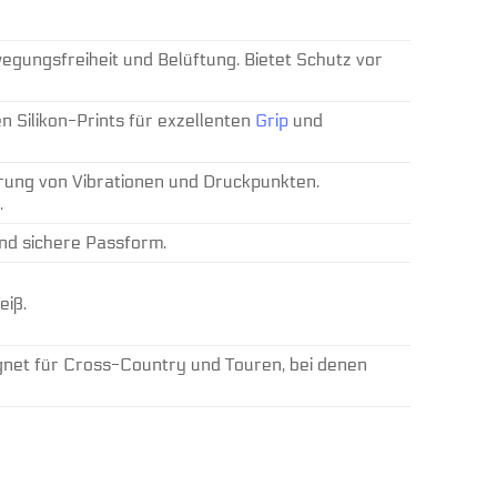
gungsfreiheit und Belüftung. Bietet Schutz vor
n Silikon-Prints für exzellenten
Grip
und
rung von Vibrationen und Druckpunkten.
.
und sichere Passform.
eiß.
gnet für Cross-Country und Touren, bei denen