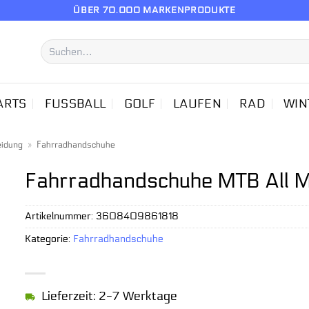
ÜBER 70.000 MARKENPRODUKTE
Suchen
nach:
ARTS
FUSSBALL
GOLF
LAUFEN
RAD
WIN
eidung
»
Fahrradhandschuhe
Fahrradhandschuhe MTB All M
Artikelnummer:
3608409861818
Kategorie:
Fahrradhandschuhe
Lieferzeit: 2-7 Werktage