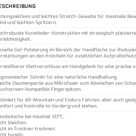
ESCHREIBUNG
mungsaktives und leichtes Stretch-Gewebe für maximale Bewe
nd und leichten Spritzern.
chrobuste Kunstleder-Konstruktion mit strategisch platzierte
riebfestigkeit.
zielte Gel-Polsterung im Bereich der Handfläche zur Reduzie
rstärkungen an den Knöcheln für zusätzlichen Aufprallschutz
rstellbarer Klettverschluss am Handgelenk für eine präzise 
gonomischer Schnitt für eine natürliche Handhaltung.
eiche Daumenpartie aus Mikrofaser zum Abwischen von Schw
uchscreen-kompatible Fingerspitzen.
timiert für All-Mountain und Enduro Fahrten, aber auch geei
mfort und Kontrolle im Vordergrund stehen.
andwäsche bei maximal 30°C.
cht bleichen.
cht im Trockner trocknen.
cht bügeln.