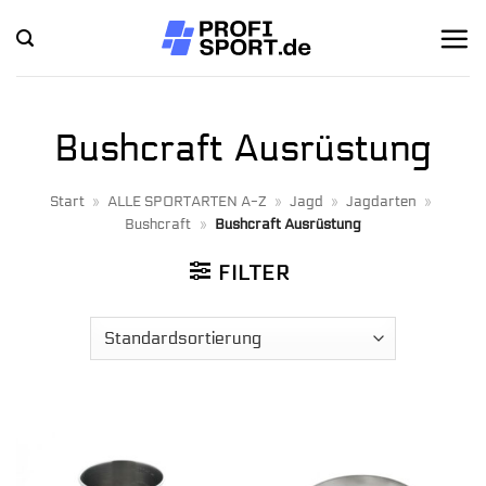
Zum
Inhalt
springen
Bushcraft Ausrüstung
Start
»
ALLE SPORTARTEN A-Z
»
Jagd
»
Jagdarten
»
Bushcraft
»
Bushcraft Ausrüstung
FILTER