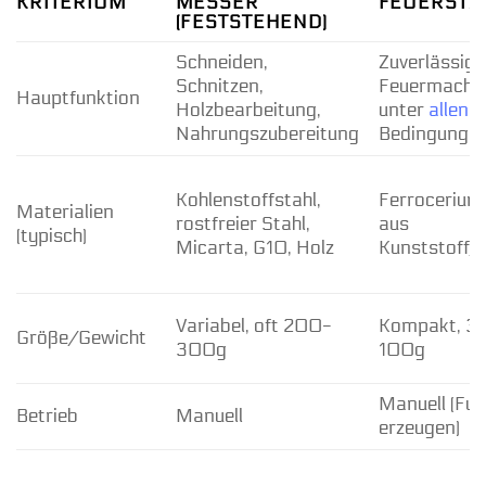
KRITERIUM
MESSER
FEUERSTA
(FESTSTEHEND)
Schneiden,
Zuverlässige
Schnitzen,
Feuermache
Hauptfunktion
Holzbearbeitung,
unter
allen
Nahrungszubereitung
Bedingunge
Kohlenstoffstahl,
Ferrocerium,
Materialien
rostfreier Stahl,
aus
(typisch)
Micarta, G10, Holz
Kunststoff
Variabel, oft 200-
Kompakt, 3
Größe/Gewicht
300g
100g
Manuell (Fu
Betrieb
Manuell
erzeugen)