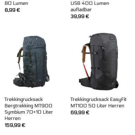
80 Lumen
USB 400 Lumen
aufladbar
8,99
€
39,99
€
Trekkingrucksack
Trekkingrucksack EasyFit
Bergtrekking MT900
MT100 50 Liter Herren
Symbium 70+10 Liter
69,99
€
Herren
159,99
€