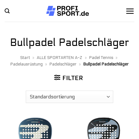
Zum
Inhalt
springen
Bullpadel Padelschläger
Start
»
ALLE SPORTARTEN A-Z
»
Padel Tennis
»
Padelausrüstung
»
Padelschläger
»
Bullpadel Padelschläger
FILTER