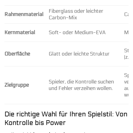
Fiberglass oder leichter
Rahmenmaterial
Car
Carbon-Mix
Kernmaterial
Soft- oder Medium-EVA
Me
Str
Oberfläche
Glatt oder leichte Struktur
(z.B
Spie
Spieler, die Kontrolle suchen
ver
Zielgruppe
und Fehler verzeihen wollen.
aus
wün
Die richtige Wahl für Ihren Spielstil: Von
Kontrolle bis Power