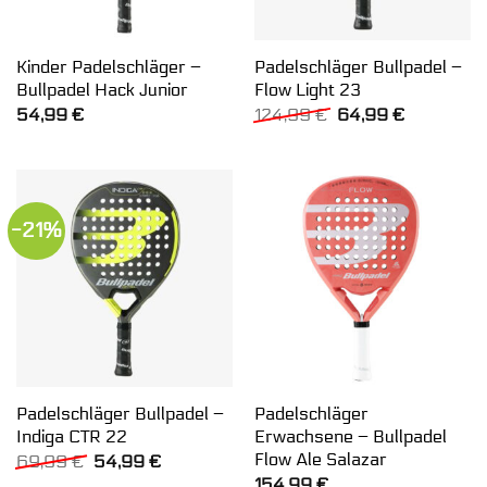
Kinder Padelschläger –
Padelschläger Bullpadel –
Bullpadel Hack Junior
Flow Light 23
Ursprünglicher
Aktueller
54,99
€
124,99
€
64,99
€
Preis
Preis
war:
ist:
124,99 €
64,99 €.
-21%
Padelschläger Bullpadel –
Padelschläger
Indiga CTR 22
Erwachsene – Bullpadel
Flow Ale Salazar
Ursprünglicher
Aktueller
69,99
€
54,99
€
Preis
Preis
154,99
€