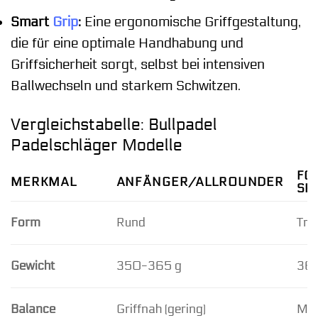
Smart
Grip
:
Eine ergonomische Griffgestaltung,
die für eine optimale Handhabung und
Griffsicherheit sorgt, selbst bei intensiven
Ballwechseln und starkem Schwitzen.
Vergleichstabelle: Bullpadel
Padelschläger Modelle
FO
MERKMAL
ANFÄNGER/ALLROUNDER
SP
Form
Rund
Trä
Gewicht
350-365 g
360
Balance
Griffnah (gering)
Mit