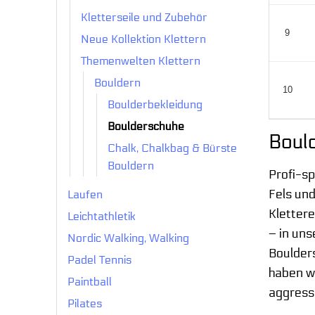
Kletterseile und Zubehör
9
Neue Kollektion Klettern
Themenwelten Klettern
Bouldern
10
Boulderbekleidung
Boulderschuhe
Boul
Chalk, Chalkbag & Bürste
Bouldern
Profi-sp
Fels und
Laufen
Klettere
Leichtathletik
– in uns
Nordic Walking, Walking
Boulders
Padel Tennis
haben w
Paintball
aggressi
Pilates