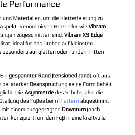
ale Performance
 und Materialien, um die Kletterleistung zu
r Aspekt. Renommierte Hersteller wie
Vibram
rungen zugeschnitten sind.
Vibram XS Edge
tät, ideal für das Stehen auf kleinsten
 besonders auf glatten oder runden Tritten
 Ein
gespannter Rand (tensioned rand)
, oft aus
h bei starker Beanspruchung seine Form behält
licht. Die
Asymmetrie
des Schuhs, also die
e Stellung des Fußes beim
Klettern
abgestimmt
le mit einem ausgeprägten
Downturn
(nach
en konzipiert, um den Fuß in eine kraftvolle