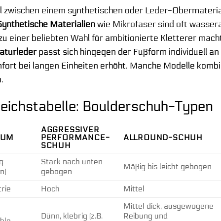
l zwischen einem synthetischen oder Leder-Obermateria
Synthetische Materialien
wie Mikrofaser sind oft wassera
zu einer beliebten Wahl für ambitionierte Kletterer mach
aturleder
passt sich hingegen der Fußform individuell an
ort bei langen Einheiten erhöht. Manche Modelle kombin
.
leichstabelle: Boulderschuh-Typen
AGGRESSIVER
IUM
PERFORMANCE-
ALLROUND-SCHUH
SCHUH
g
Stark nach unten
Mäßig bis leicht gebogen
n)
gebogen
rie
Hoch
Mittel
Mittel dick, ausgewogene
Dünn, klebrig (z.B.
Reibung und
hle