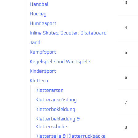
3
Handball
Hockey
Hundesport
4
Inline Skates, Scooter, Skateboard
Jagd
Kampfsport
5
Kegelspiele und Wurfspiele
Kindersport
6
Klettern
Kletterarten
Kletterausrüstung
7
Kletterbekleidung
Kletterbekleidung &
Kletterschuhe
8
Kletterseile & Kletterrucksäcke