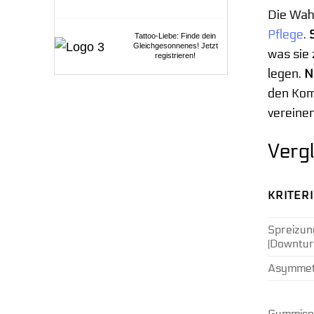
Die Wah
Pflege
.
Tattoo-Liebe: Finde dein
Gleichgesonnenes! Jetzt
was sie 
registrieren!
legen.
N
den Komf
vereinen
Verg
KRITER
Spreizun
(Downtur
Asymmet
Gummiso