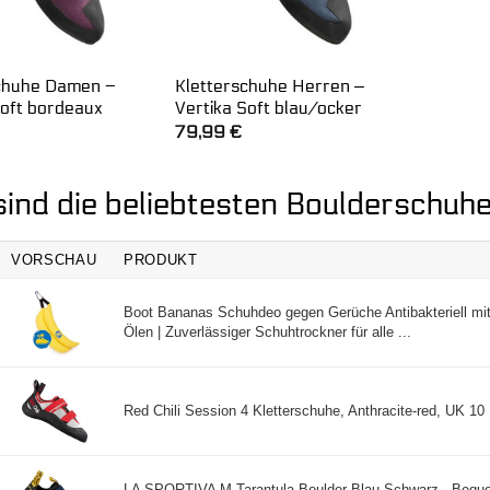
chuhe Damen –
Kletterschuhe Herren ‒
Soft bordeaux
Vertika Soft blau/ocker
79,99
€
sind die beliebtesten Boulderschuh
VORSCHAU
PRODUKT
Boot Bananas Schuhdeo gegen Gerüche Antibakteriell mit
Ölen | Zuverlässiger Schuhtrockner für alle ...
Red Chili Session 4 Kletterschuhe, Anthracite-red, UK 10 .
LA SPORTIVA M Tarantula Boulder Blau-Schwarz - Bequem