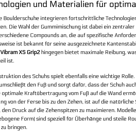
nologien und Materialien für optim
Boulderschuhe integrieren fortschrittliche Technologien
ren. Die Wahl der Gummimischung ist dabei ein zentrale
verschiedene Compounds an, die auf spezifische Anforde
sweise ist bekannt für seine ausgezeichnete Kantenstabili
.
Vibram XS Grip2
hingegen bietet maximale Reibung, was
il ist.
truktion des Schuhs spielt ebenfalls eine wichtige Rolle.
umschließt den Fuß und sorgt dafür, dass der Schuh auc
e optimale Kraftübertragung vom Fuß auf die Wand ermög
 von der Ferse bis zu den Zehen, ist auf die natürlich
ft, den Druck auf die Zehenspitzen zu maximieren. Model
bogene Form) sind speziell für Überhänge und steile Rout
 zu bringen.