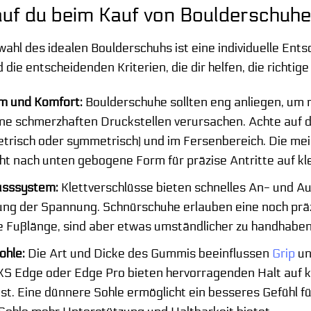
uf du beim Kauf von Boulderschuhen
ahl des idealen Boulderschuhs ist eine individuelle Ent
d die entscheidenden Kriterien, die dir helfen, die richtige
m und Komfort:
Boulderschuhe sollten eng anliegen, um 
ine schmerzhaften Druckstellen verursachen. Achte auf 
trisch oder symmetrisch) und im Fersenbereich. Die mei
cht nach unten gebogene Form für präzise Antritte auf kle
usssystem:
Klettverschlüsse bieten schnelles An- und Au
ng der Spannung. Schnürschuhe erlauben eine noch präzi
 Fußlänge, sind aber etwas umständlicher zu handhaben
hle:
Die Art und Dicke des Gummis beeinflussen
Grip
un
S Edge oder Edge Pro bieten hervorragenden Halt auf kle
st. Eine dünnere Sohle ermöglicht ein besseres Gefühl f