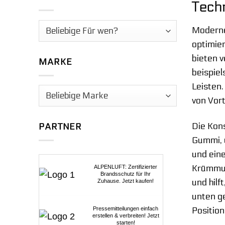
Tech
Moderne 
optimie
bieten 
MARKE
beispiel
Leisten
von Vorte
Die Kons
PARTNER
Gummi, 
und ein
Krümmung
ALPENLUFT: Zertifizierter
Brandsschutz für Ihr
und hil
Zuhause. Jetzt kaufen!
unten ge
Position
Pressemitteilungen einfach
erstellen & verbreiten! Jetzt
starten!