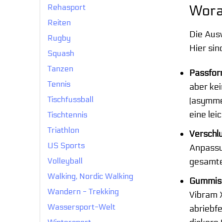
Rehasport
Wora
Reiten
Die Ausw
Rugby
Hier sin
Squash
Tanzen
Passfor
Tennis
aber ke
Tischfussball
(asymme
eine lei
Tischtennis
Triathlon
Verschl
US Sports
Anpassu
gesamte
Volleyball
Walking, Nordic Walking
Gummiso
Wandern - Trekking
Vibram X
Wassersport-Welt
abriebfe