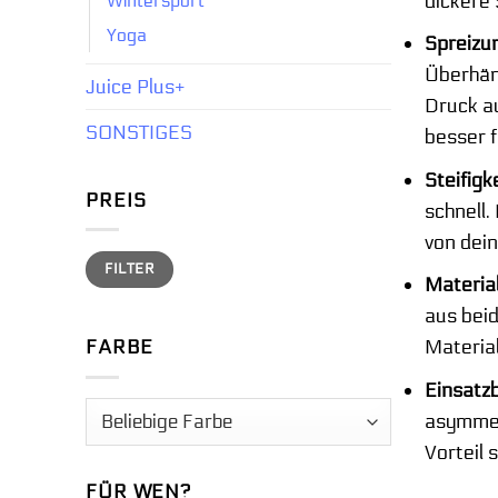
dickere 
Wintersport
Yoga
Spreizu
Überhäng
Juice Plus+
Druck a
SONSTIGES
besser 
Steifigke
PREIS
schnell.
von dein
Min.
Max.
FILTER
Preis
Preis
Material
aus beid
Material
FARBE
Einsatzb
asymmet
Vorteil s
FÜR WEN?