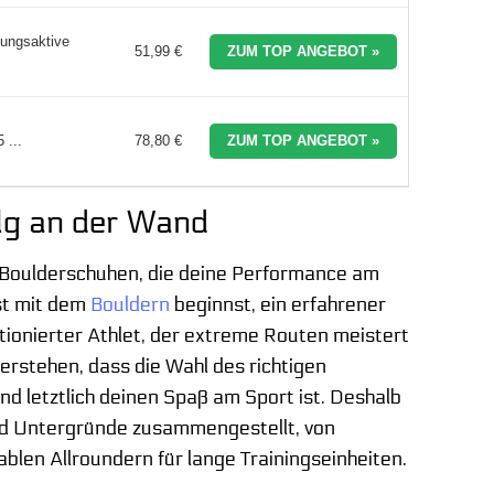
mungsaktive
51,99 €
ZUM TOP ANGEBOT »
 ...
78,80 €
ZUM TOP ANGEBOT »
lg an der Wand
an Boulderschuhen, die deine Performance am
rst mit dem
Bouldern
beginnst, ein erfahrener
itionierter Athlet, der extreme Routen meistert
erstehen, dass die Wahl des richtigen
d letztlich deinen Spaß am Sport ist. Deshalb
nd Untergründe zusammengestellt, von
blen Allroundern für lange Trainingseinheiten.