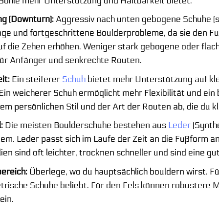
Sohle mehr Unterstützung und Haltbarkeit bietet.
ng (Downturn):
Aggressiv nach unten gebogene Schuhe (sta
e und fortgeschrittene Boulderprobleme, da sie den Fuß 
uf die Zehen erhöhen. Weniger stark gebogene oder flach
für Anfänger und senkrechte Routen.
it:
Ein steiferer
Schuh
bietet mehr Unterstützung auf kl
 Ein weicherer Schuh ermöglicht mehr Flexibilität und ei
em persönlichen Stil und der Art der Routen ab, die du kl
:
Die meisten Boulderschuhe bestehen aus
Leder
(Synthe
em. Leder passt sich im Laufe der Zeit an die Fußform a
ien sind oft leichter, trocknen schneller und sind eine gu
ereich:
Überlege, wo du hauptsächlich bouldern wirst. Für
rische Schuhe beliebt. Für den Fels können robustere M
ein.