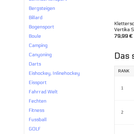
Bergsteigen
Billard
Kletters
Bogensport
Vertika 
79,99
€
Boule
Camping
Das 
Canyoning
Darts
RANK
Eishockey, Inlinehockey
Eissport
1
Fahrrad Welt
Fechten
Fitness
2
Fussball
GOLF