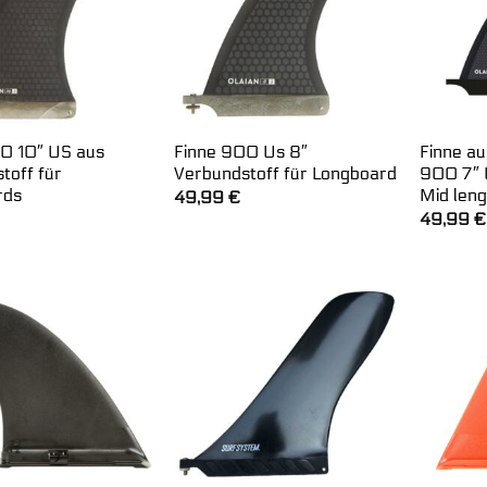
0 10″ US aus
Finne 900 Us 8″
Finne a
toff für
Verbundstoff für Longboard
900 7″ 
rds
Mid leng
49,99
€
49,99
€