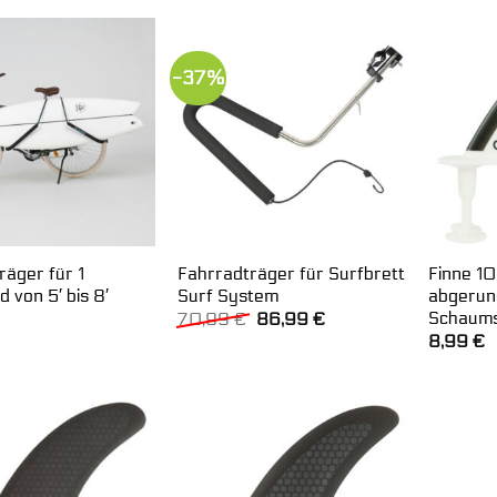
-37%
räger für 1
Fahrradträger für Surfbrett
Finne 1
 von 5′ bis 8′
Surf System
abgerun
Schaums
Ursprünglicher
Aktueller
70,99
€
86,99
€
Preis
Preis
8,99
€
war:
ist:
70,99 €
86,99 €.