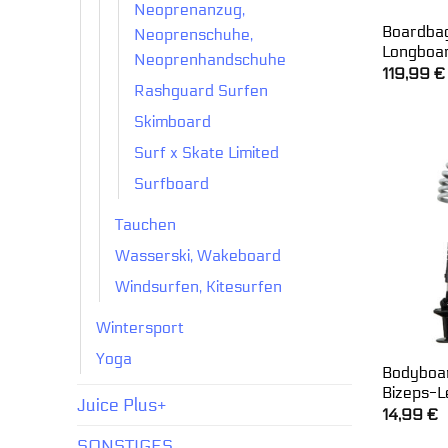
Neoprenanzug,
Boardbag
Neoprenschuhe,
Longboar
Neoprenhandschuhe
119,99
€
Rashguard Surfen
Skimboard
Surf x Skate Limited
Surfboard
Tauchen
Wasserski, Wakeboard
Windsurfen, Kitesurfen
Wintersport
Yoga
Bodyboa
Bizeps-L
Juice Plus+
14,99
€
SONSTIGES