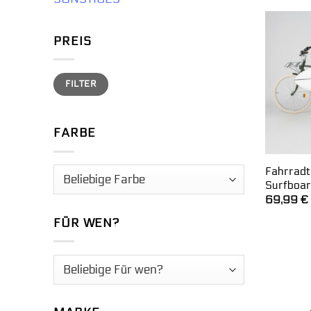
PREIS
Min.
Max.
FILTER
Preis
Preis
FARBE
Fahrradt
Surfboard
69,99
€
FÜR WEN?