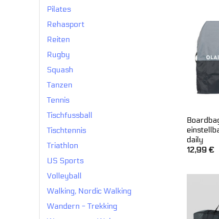
Pilates
Rehasport
Reiten
Rugby
Squash
Tanzen
Tennis
Tischfussball
Boardba
einstell
Tischtennis
daily
Triathlon
12,99
€
US Sports
Volleyball
Walking, Nordic Walking
Wandern - Trekking