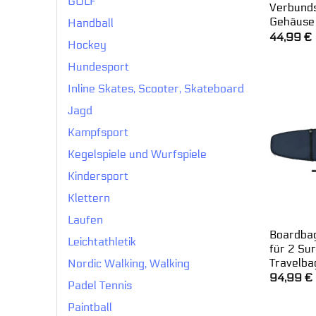
GOLF
Verbunds
Gehäuse
Handball
44,99
€
Hockey
Hundesport
Inline Skates, Scooter, Skateboard
Jagd
Kampfsport
Kegelspiele und Wurfspiele
Kindersport
Klettern
Laufen
Boardba
Leichtathletik
für 2 Su
Travelba
Nordic Walking, Walking
94,99
€
Padel Tennis
Paintball