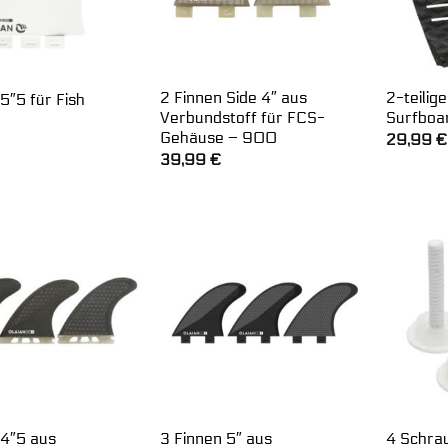
2 Finnen Side 4″ aus
2-teilig
5″5 für Fish
Verbundstoff für FCS-
Surfboa
Gehäuse – 900
29,99
€
39,99
€
 4″5 aus
3 Finnen 5″ aus
4 Schra