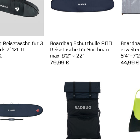
 Reisetasche für 3
Boardbag Schutzhülle 900
Boardba
ds 7′ 1200
Reisetasche für Surfboard
erweiter
max. 8’2″ × 22″
5’4″–7’2
€
79,99
€
44,99
€