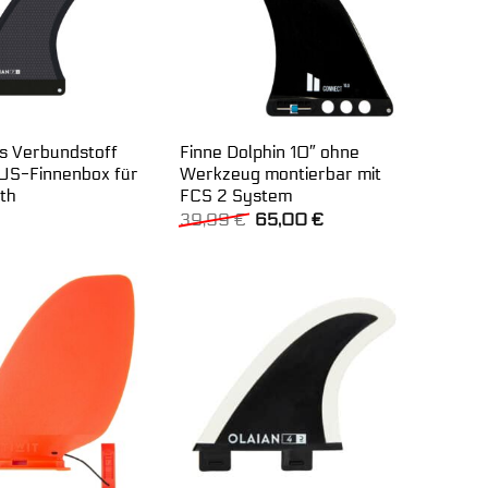
us Verbundstoff
Finne Dolphin 10″ ohne
US-Finnenbox für
Werkzeug montierbar mit
th
FCS 2 System
Ursprünglicher
Aktueller
39,99
€
65,00
€
Preis
Preis
war:
ist:
39,99 €
65,00 €.