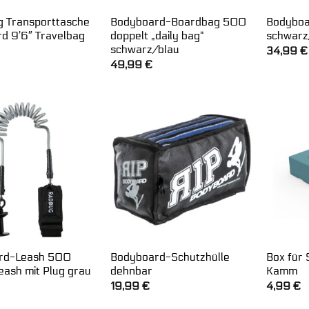
 Transporttasche
Bodyboard-Boardbag 500
Bodyboa
d 9’6″ Travelbag
doppelt „daily bag“
schwarz
schwarz/blau
34,99
€
49,99
€
rd-Leash 500
Bodyboard-Schutzhülle
Box für
eash mit Plug grau
dehnbar
Kamm
19,99
€
4,99
€