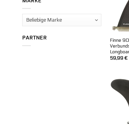
MARKE
PARTNER
Finne 90
Verbunds
Longboa
59,99
€