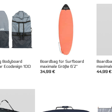
g Bodyboard
Boardbag für Surfboard
Boardba
bar Ecodesign 100
maximale Größe 6’2“
maximal
34,99
€
44,99
€