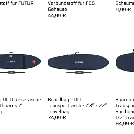
toff für FUTUR-
Verbundstoff für FCS-
Schaums
Gehäuse
9,99
€
44,99
€
g 900 Reisetasche
Boardbag 900
Boardb
rfboards 7′
Transporttasche 7’3″ × 22″
Transpo
g
Travelbag
Surfboar
1/2″ Tra
74,99
€
64,99
€