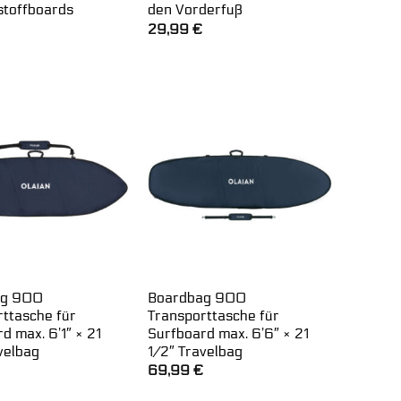
toffboards
den Vorderfuß
29,99
€
ag 900
Boardbag 900
rttasche für
Transporttasche für
d max. 6’1″ × 21
Surfboard max. 6’6″ × 21
velbag
1/2″ Travelbag
69,99
€