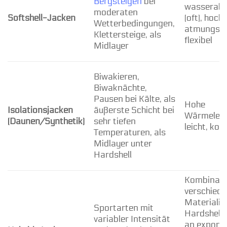
Bergsteigen
bei
wasserab
moderaten
Softshell-Jacken
(oft), hoch
Wetterbedingungen,
atmungsakt
Klettersteige, als
flexibel
Midlayer
Biwakieren,
Biwaknächte,
Pausen bei Kälte, als
Hohe
Isolationsjacken
äußerste Schicht bei
Wärmeleis
(Daunen/Synthetik)
sehr tiefen
leicht, ko
Temperaturen, als
Midlayer unter
Hardshell
Kombinati
verschiede
Materialien
Sportarten mit
Hardshell
variabler Intensität
an exponie