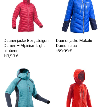
Daunenjacke Bergsteigen
Daunenjacke Makalu
Damen – Alpinism Light
Damen blau
himbeer
169,99
€
119,99
€