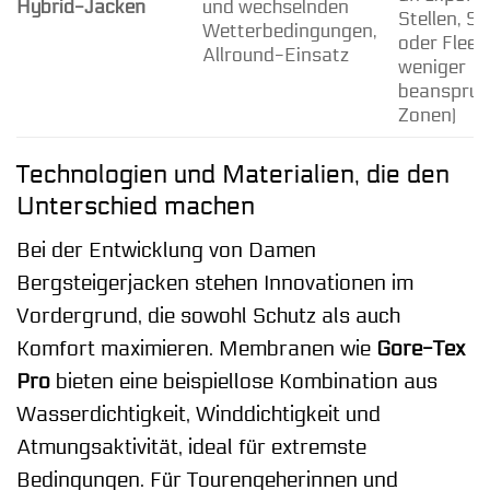
Hybrid-Jacken
und wechselnden
Stellen, So
Wetterbedingungen,
oder Fleec
Allround-Einsatz
weniger
beanspruc
Zonen)
Technologien und Materialien, die den
Unterschied machen
Bei der Entwicklung von Damen
Bergsteigerjacken stehen Innovationen im
Vordergrund, die sowohl Schutz als auch
Komfort maximieren. Membranen wie
Gore-Tex
Pro
bieten eine beispiellose Kombination aus
Wasserdichtigkeit, Winddichtigkeit und
Atmungsaktivität, ideal für extremste
Bedingungen. Für Tourengeherinnen und