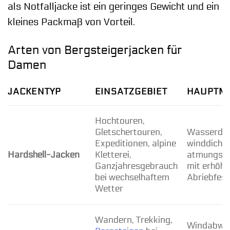
als Notfalljacke ist ein geringes Gewicht und ein
kleines Packmaß von Vorteil.
Arten von Bergsteigerjacken für
Damen
JACKENTYP
EINSATZGEBIET
HAUPTM
Hochtouren,
Gletschertouren,
Wasserdic
Expeditionen, alpine
winddicht,
Hardshell-Jacken
Kletterei,
atmungsakt
Ganzjahresgebrauch
mit erhöht
bei wechselhaftem
Abriebfest
Wetter
Wandern, Trekking,
Windabwei