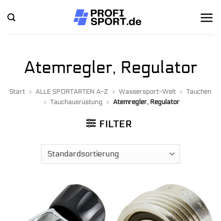
Zum
Inhalt
springen
Atemregler, Regulator
Start
»
ALLE SPORTARTEN A-Z
»
Wassersport-Welt
»
Tauchen
»
Tauchausrüstung
»
Atemregler, Regulator
FILTER