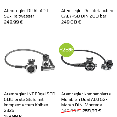
Atemregler DUAL ADJ
Atemregler Gerätetauchen
52x Kaltwasser
CALYPSO DIN 200 bar
249,99
€
249,00
€
-26%
Atemregler INT Bügel SCD
Atemregler kompensierte
500 erste Stufe mit
Membran Dual ADJ 52x
kompensiertem Kolben
Mares DIN-Montage
232b
Ursprünglicher
Aktuelle
349,99
€
259,99
€
Preis
Preis
159,99
€