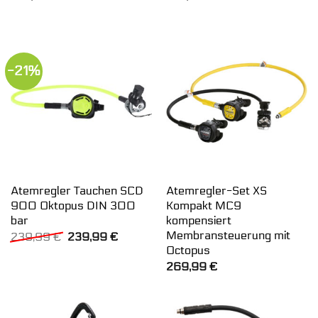
-21%
Atemregler Tauchen SCD
Atemregler-Set XS
900 Oktopus DIN 300
Kompakt MC9
bar
kompensiert
Membransteuerung mit
Ursprünglicher
Aktueller
239,99
€
239,99
€
Preis
Preis
Octopus
war:
ist:
269,99
€
239,99 €
239,99 €.