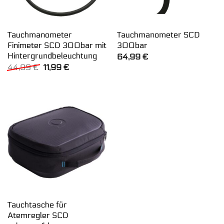
Tauchmanometer
Tauchmanometer SCD
Finimeter SCD 300bar mit
300bar
Hintergrundbeleuchtung
64,99
€
Ursprünglicher
Aktueller
44,99
€
11,99
€
Preis
Preis
war:
ist:
44,99 €
11,99 €.
Tauchtasche für
Atemregler SCD