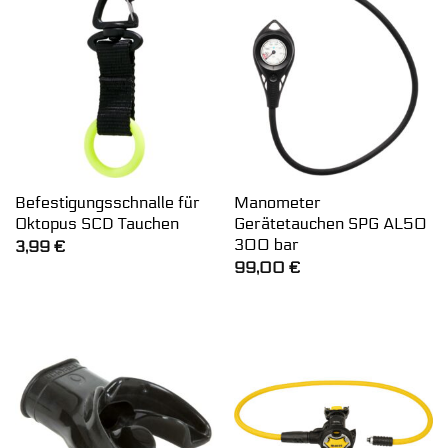
Befestigungsschnalle für
Manometer
Oktopus SCD Tauchen
Gerätetauchen SPG AL50
300 bar
3,99
€
99,00
€