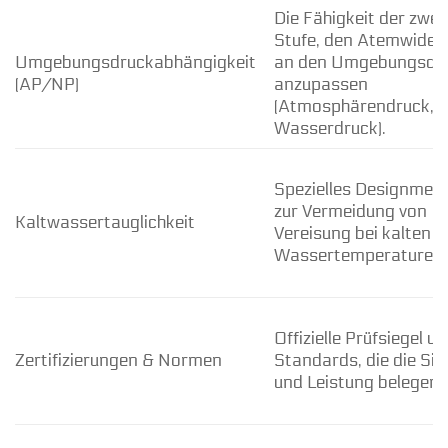
Die Fähigkeit der zwei
Stufe, den Atemwider
Umgebungsdruckabhängigkeit
an den Umgebungsdr
(AP/NP)
anzupassen
(Atmosphärendruck,
Wasserdruck).
Spezielles Designmer
zur Vermeidung von
Kaltwassertauglichkeit
Vereisung bei kalten
Wassertemperaturen.
Offizielle Prüfsiegel u
Zertifizierungen & Normen
Standards, die die Sic
und Leistung belegen.