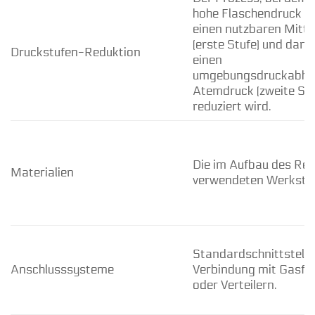
hohe Flaschendruck a
einen nutzbaren Mitte
(erste Stufe) und dann
Druckstufen-Reduktion
einen
umgebungsdruckabhä
Atemdruck (zweite Stu
reduziert wird.
Die im Aufbau des Reg
Materialien
verwendeten Werkstof
Standardschnittstelle
Anschlusssysteme
Verbindung mit Gasfl
oder Verteilern.