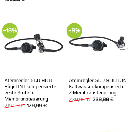
war:
ist:
349,99 €
259,99 
-18%
-8%
Atemregler SCD 900
Atemregler SCD 900 DIN
Bügel INT kompensierte
Kaltwasser kompensierte
erste Stufe mit
/ Membransteuerung
Membransteuerung
Ursprünglicher
Aktuelle
239,99
€
239,99
€
Preis
Preis
Ursprünglicher
Aktueller
219,99
€
179,99
€
war:
ist:
Preis
Preis
239,99 €
239,99 
war:
ist:
219,99 €
179,99 €.