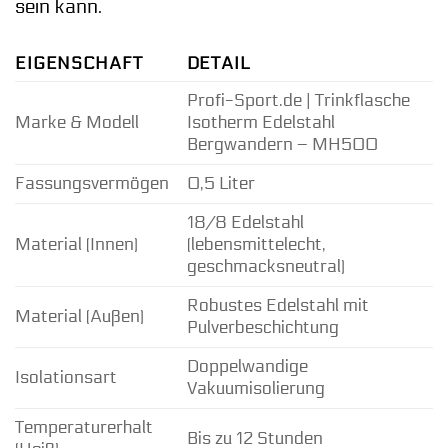
sein kann.
EIGENSCHAFT
DETAIL
Profi-Sport.de | Trinkflasche
Marke & Modell
Isotherm Edelstahl
Bergwandern – MH500
Fassungsvermögen
0,5 Liter
18/8 Edelstahl
Material (Innen)
(lebensmittelecht,
geschmacksneutral)
Robustes Edelstahl mit
Material (Außen)
Pulverbeschichtung
Doppelwandige
Isolationsart
Vakuumisolierung
Temperaturerhalt
Bis zu 12 Stunden