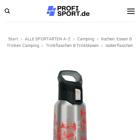
Zum
Inhalt
springen
Start
»
ALLE SPORTARTEN A-Z
»
Camping
»
Kochen, Essen &
Trinken Camping
»
Trinkflaschen & Trinkblasen
»
Isolierflaschen