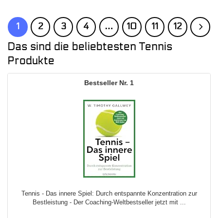
war:
ist:
67,99 €
53,99 €.
1
2
3
4
…
10
11
12
Das sind die beliebtesten Tennis
Produkte
1
Tennis - Das innere Spiel: Durch entspannte Konzentration zur
Bestleistung - Der Coaching-Weltbestseller jetzt mit ...