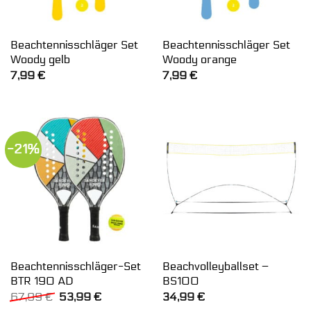
Beachtennisschläger Set
Beachtennisschläger Set
Woody gelb
Woody orange
7,99
€
7,99
€
-21%
Beachtennisschläger-Set
Beachvolleyballset –
BTR 190 AD
BS100
Ursprünglicher
Aktueller
67,99
€
53,99
€
34,99
€
Preis
Preis