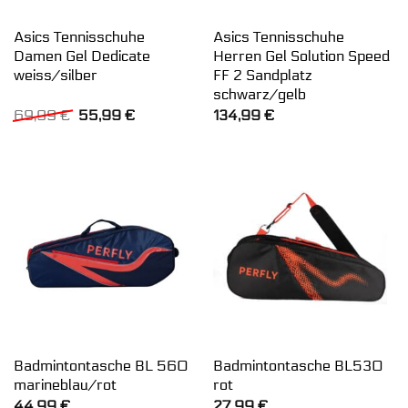
Asics Tennisschuhe
Asics Tennisschuhe
Damen Gel Dedicate
Herren Gel Solution Speed
weiss/silber
FF 2 Sandplatz
schwarz/gelb
Ursprünglicher
Aktueller
69,99
€
55,99
€
134,99
€
Preis
Preis
war:
ist:
69,99 €
55,99 €.
Badmintontasche BL 560
Badmintontasche BL530
marineblau/rot
rot
44,99
€
27,99
€