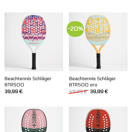
-20%
Beachtennis Schläger
Beachtennis Schläger
BTR500
BTR500 oro
Ursprünglicher
Aktueller
39,99
€
49,99
€
39,99
€
Preis
Preis
war:
ist:
49,99 €
39,99 €.