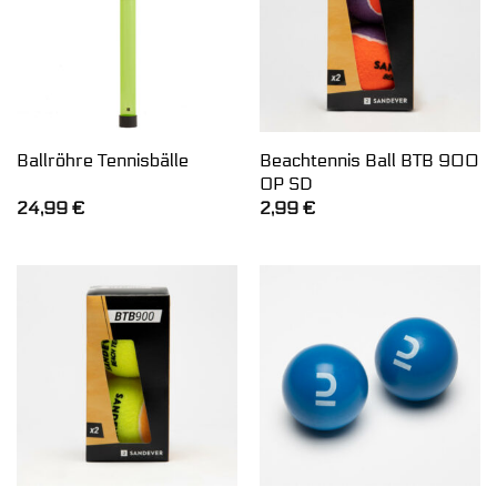
Beachtennis Ball BTB 900
Ballröhre Tennisbälle
OP SD
24,99
€
2,99
€