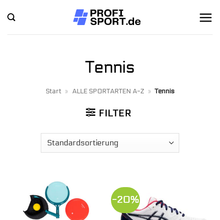
Zum
Inhalt
springen
Tennis
Start
»
ALLE SPORTARTEN A-Z
»
Tennis
FILTER
-20%