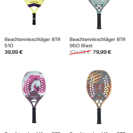
Beachtennisschläger BTR
Beachtennisschläger BTR
510
960 Blast
Ursprünglicher
Aktueller
39,99
€
104,99
€
79,99
€
Preis
Preis
war:
ist:
104,99 €
79,99 €.