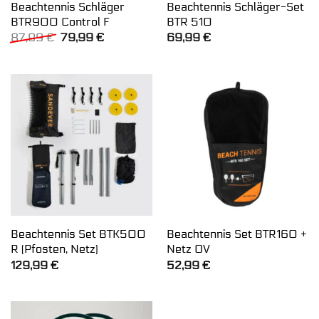
Beachtennis Schläger
Beachtennis Schläger-Set
BTR900 Control F
BTR 510
Ursprünglicher
Aktueller
87,99
€
79,99
€
69,99
€
Preis
Preis
war:
ist:
87,99 €
79,99 €.
Beachtennis Set BTK500
Beachtennis Set BTR160 +
R (Pfosten, Netz)
Netz OV
129,99
€
52,99
€