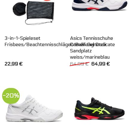
3-in-1-Spieleset
Asics Tennisschuhe
Frisbees/Beachtennisschläger/Ballfangnetze
Damen Gel Dedicate
Sandplatz
weiss/marineblau
Ursprünglicher
Aktueller
22,99
€
64,99
€
64,99
€
Preis
Preis
war:
ist:
64,99 €
64,99 €.
-20%