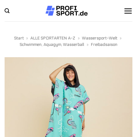
Zum
Inhalt
springen
Start
»
ALLE SPORTARTEN A-Z
»
Wassersport-Welt
»
Schwimmen, Aquagym, Wasserball
»
Freibadsaison