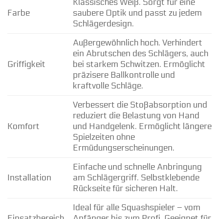
Klassisches Weiß. Sorgt für eine
Farbe
saubere Optik und passt zu jedem
Schlägerdesign.
Außergewöhnlich hoch. Verhindert
ein Abrutschen des Schlägers, auch
Griffigkeit
bei starkem Schwitzen. Ermöglicht
präzisere Ballkontrolle und
kraftvolle Schläge.
Verbessert die Stoßabsorption und
reduziert die Belastung von Hand
Komfort
und Handgelenk. Ermöglicht längere
Spielzeiten ohne
Ermüdungserscheinungen.
Einfache und schnelle Anbringung
Installation
am Schlägergriff. Selbstklebende
Rückseite für sicheren Halt.
Ideal für alle Squashspieler – vom
Einsatzbereich
Anfänger bis zum Profi. Geeignet für