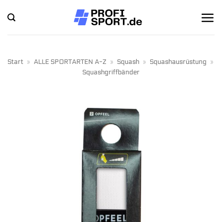
Zum
Inhalt
springen
Start
»
ALLE SPORTARTEN A-Z
»
Squash
»
Squashausrüstung
»
Squashgriffbänder