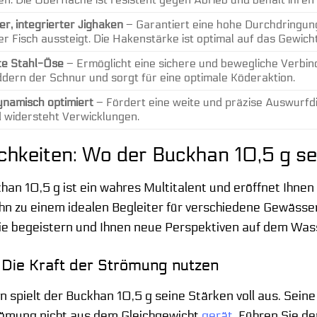
er, integrierter Jighaken
– Garantiert eine hohe Durchdringungs
er Fisch aussteigt. Die Hakenstärke ist optimal auf das Gewic
e Stahl-Öse
– Ermöglicht eine sichere und bewegliche Verbin
dern der Schnur und sorgt für eine optimale Köderaktion.
namisch optimiert
– Fördert eine weite und präzise Auswurfdi
d widersteht Verwicklungen.
chkeiten: Wo der Buckhan 10,5 g se
han 10,5 g ist ein wahres Multitalent und eröffnet Ihnen
hn zu einem idealen Begleiter für verschiedene Gewässer
ie begeistern und Ihnen neue Perspektiven auf dem Was
 Die Kraft der Strömung nutzen
 spielt der Buckhan 10,5 g seine Stärken voll aus. Seine
trömung nicht aus dem Gleichgewicht
gerät
. Führen Sie d