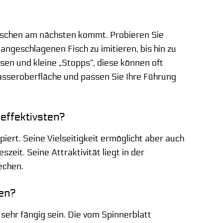
efischen am nächsten kommt. Probieren Sie
ngeschlagenen Fisch zu imitieren, bis hin zu
usen und kleine „Stopps“, diese können oft
asseroberfläche und passen Sie Ihre Führung
effektivsten?
iert. Seine Vielseitigkeit ermöglicht aber auch
eit. Seine Attraktivität liegt in der
echen.
hen?
sehr fängig sein. Die vom Spinnerblatt