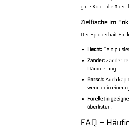
gute Kontrolle über d
Zielfische im Fo
Der Spinnerbait Buck
Hecht:
Sein pulsie
Zander:
Zander rea
Dämmerung.
Barsch:
Auch kapit
wenn er in einem 
Forelle (in geeig
überlisten.
FAQ – Häufig