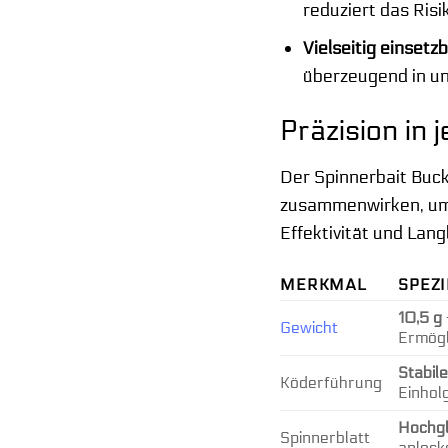
reduziert das Risi
Vielseitig einsetzb
überzeugend in u
Präzision in
Der Spinnerbait Buck
zusammenwirken, um 
Effektivität und Lan
MERKMAL
SPEZI
10,5 g
Gewicht
Ermögl
Stabil
Köderführung
Einhol
Hochgl
Spinnerblatt
anlock