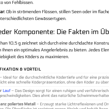
ko von Fehlbissen.
ar:
Ob in strömenden Flüssen, stillen Seen oder im flach
nterschiedlichsten Gewässertypen.
 jeder Komponente: Die Fakten im Üb
han 10,5 g zeichnet sich durch eine durchdachte Konstru
Ihnen ein optimales Angelerlebnis zu bieten. Jedes Ele
glebigkeit des Köders zu maximieren.
FIKATION & VORTEIL
– Ideal für die durchschnittliche Ködertiefe und für eine prä
icht eine schnelle Köderpräsentation, ohne den Köder zu über
er
Lauf
– Das Design sorgt für einen ruhigen und verführerisch
geschwindigkeiten. Dies ahmt das natürliche Schwimmverhalt
anz poliertes Metall
– Erzeugt starke Lichtreflexionen und Dr
en. Die Oberfläche ist resistent gegen Abrieb und behält ihren