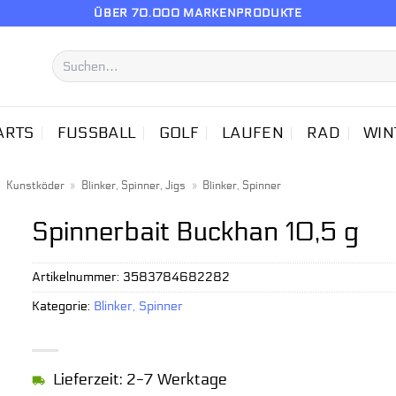
ÜBER 70.000 MARKENPRODUKTE
Suchen
nach:
ARTS
FUSSBALL
GOLF
LAUFEN
RAD
WIN
»
Kunstköder
»
Blinker, Spinner, Jigs
»
Blinker, Spinner
Spinnerbait Buckhan 10,5 g
Artikelnummer:
3583784682282
Kategorie:
Blinker, Spinner
Lieferzeit: 2-7 Werktage