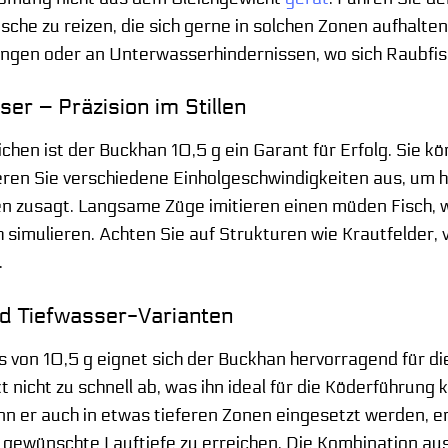
he zu reizen, die sich gerne in solchen Zonen aufhalten.
ngen oder an Unterwasserhindernissen, wo sich Raubfisc
r – Präzision im Stillen
chen ist der Buckhan 10,5 g ein Garant für Erfolg. Sie k
eren Sie verschiedene Einholgeschwindigkeiten aus, um 
n zusagt. Langsame Züge imitieren einen müden Fisch, 
h simulieren. Achten Sie auf Strukturen wie Krautfelder
.
d Tiefwasser-Varianten
von 10,5 g eignet sich der Buckhan hervorragend für die 
kt nicht zu schnell ab, was ihn ideal für die Köderführu
nn er auch in etwas tieferen Zonen eingesetzt werden, 
e gewünschte Lauftiefe zu erreichen. Die Kombination au