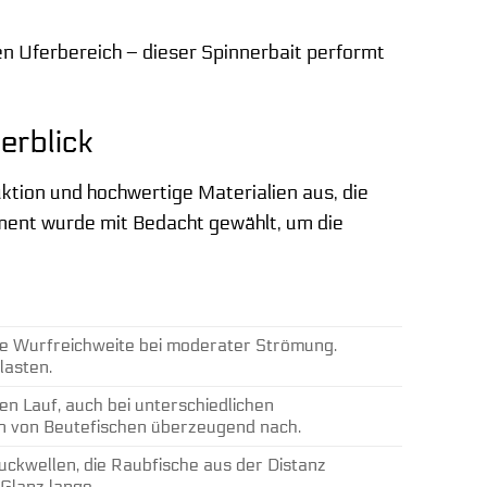
en Uferbereich – dieser Spinnerbait performt
erblick
ktion und hochwertige Materialien aus, die
ment wurde mit Bedacht gewählt, um die
zise Wurfreichweite bei moderater Strömung.
lasten.
en Lauf, auch bei unterschiedlichen
en von Beutefischen überzeugend nach.
uckwellen, die Raubfische aus der Distanz
 Glanz lange.