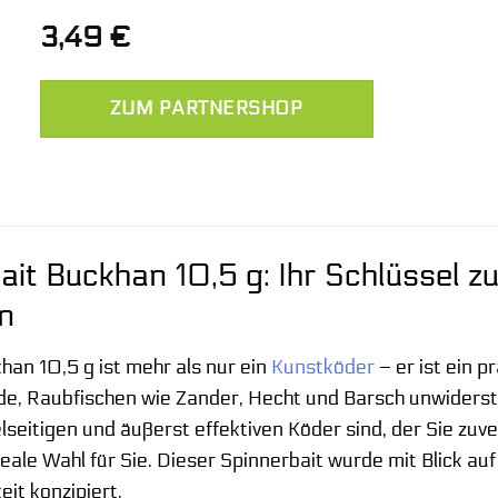
3,49
€
ZUM PARTNERSHOP
ait Buckhan 10,5 g: Ihr Schlüssel z
n
han 10,5 g ist mehr als nur ein
Kunstköder
– er ist ein p
de, Raubfischen wie Zander, Hecht und Barsch unwiderste
seitigen und äußerst effektiven Köder sind, der Sie zuver
deale Wahl für Sie. Dieser Spinnerbait wurde mit Blick 
it konzipiert.