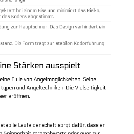
kraft bei einem Biss und minimiert das Risiko,
ht des Köders abgestimmt.
dung zur Hauptschnur. Das Design verhindert ein
stanz. Die Form trägt zur stabilen Köderführung
ine Stärken ausspielt
 eine Fülle von Angelmöglichkeiten. Seine
typen und Angeltechniken. Die Vielseitigkeit
ser eröffnen.
 stabile Laufeigenschaft sorgt dafür, dass er
en Spinnerbait stromabwärts oder quer zur