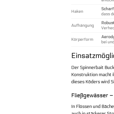
Scharf
Haken
dass d
Robust
Aufhängung
Verhed
Aerody
Körperform
bei un
Einsatzmögli
Der Spinnerbait Buck
Konstruktion macht i
dieses Köders wird S
Fließgewässer –
In Flüssen und Bächen
auch in stärkerer S