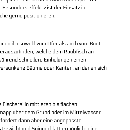
 Besonders effektiv ist der Einsatz in
he gerne positionieren.
önnen ihn sowohl vom Ufer als auch vom Boot
herauszufinden, welche dem Raubfisch an
während schnellere Einholungen einen
, versunkene Bäume oder Kanten, an denen sich
Fischerei in mittleren bis flachen
ng knapp über dem Grund oder im Mittelwasser
erfordert dann aber eine angepasste
s Gewicht und Spinnerblatt ermöglicht eine