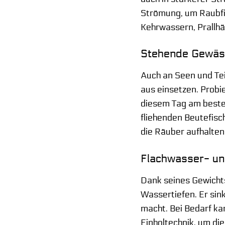
Strömung, um Raubfisc
Kehrwassern, Prallhä
Stehende Gewässe
Auch an Seen und Tei
aus einsetzen. Probi
diesem Tag am beste
fliehenden Beutefisc
die Räuber aufhalten
Flachwasser- un
Dank seines Gewichts 
Wassertiefen. Er sin
macht. Bei Bedarf ka
Einholtechnik, um di