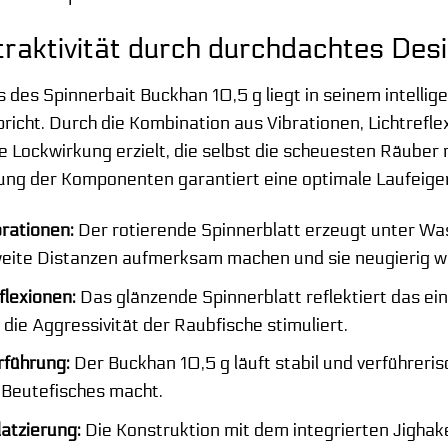
raktivität durch durchdachtes Des
 des Spinnerbait Buckhan 10,5 g liegt in seinem intellig
pricht. Durch die Kombination aus Vibrationen, Lichtrefl
e Lockwirkung erzielt, die selbst die scheuesten Räuber 
ng der Komponenten garantiert eine optimale Laufeige
brationen:
Der rotierende Spinnerblatt erzeugt unter Wa
weite Distanzen aufmerksam machen und sie neugierig w
flexionen:
Das glänzende Spinnerblatt reflektiert das einf
die Aggressivität der Raubfische stimuliert.
rführung:
Der Buckhan 10,5 g läuft stabil und verführeri
 Beutefisches macht.
latzierung:
Die Konstruktion mit dem integrierten Jighak