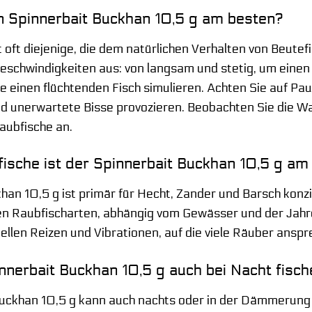
n Spinnerbait Buckhan 10,5 g am besten?
t oft diejenige, die dem natürlichen Verhalten von Beut
eschwindigkeiten aus: von langsam und stetig, um einen a
ie einen flüchtenden Fisch simulieren. Achten Sie auf Pa
d unerwartete Bisse provozieren. Beobachten Sie die W
Raubfische an.
ische ist der Spinnerbait Buckhan 10,5 g am 
an 10,5 g ist primär für Hecht, Zander und Barsch konzip
en Raubfischarten, abhängig vom Gewässer und der Jahresz
ellen Reizen und Vibrationen, auf die viele Räuber anspr
nnerbait Buckhan 10,5 g auch bei Nacht fisc
Buckhan 10,5 g kann auch nachts oder in der Dämmerung 