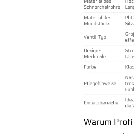
Material des
Hoc
Schnorchelrohrs
Lang
Material des
Phth
Mundstücks
Sitz
Groß
Ventil-Typ
effe
Design-
Str
Merkmale
Cli
Farbe
Kla
Nac
Pflegehinweise
tro
Funk
Idea
Einsatzbereiche
die
Warum Profi-