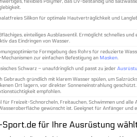
hwertiges, flexibles Polymer, das UV-beständig und salzwasse
lebigkeit.
alatfreies Silikon für optimale Hautverträglichkeit und Langl
.
flächiges, einteiliges Ausblasventil. Ermöglicht schnelles und
ktiv das Eindringen von Wasser.
ömungsoptimierte Formgebung des Rohrs für reduzierte Wasser
p-Mechanismen zur einfachen Befestigung an
Masken
.
ssisches Schwarz – unaufdringlich und passt zu jeder
Ausrüst
h Gebrauch gründlich mit klarem Wasser spülen, um Salzrücks
ckenen Ort lagern, vor direkter Sonneneinstrahlung geschützt
tionstüchtigkeit empfohlen.
l für Freizeit-Schnorcheln, Freitauchen, Schwimmen und alle A
 Wasseroberfläche gewünscht ist. Geeignet für Anfänger und 
Sport.de für Ihre Ausrüstung wähl