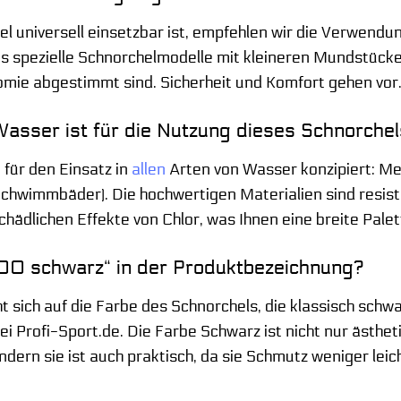
l universell einsetzbar ist, empfehlen wir die Verwendu
es spezielle Schnorchelmodelle mit kleineren Mundstücke
omie abgestimmt sind. Sicherheit und Komfort gehen vor
Wasser ist für die Nutzung dieses Schnorche
 für den Einsatz in
allen
Arten von Wasser konzipiert: Me
chwimmbäder). Die hochwertigen Materialien sind resist
hädlichen Effekte von Chlor, was Ihnen eine breite Palet
00 schwarz“ in der Produktbezeichnung?
 sich auf die Farbe des Schnorchels, die klassisch schwarz
i Profi-Sport.de. Die Farbe Schwarz ist nicht nur ästhe
ondern sie ist auch praktisch, da sie Schmutz weniger leich