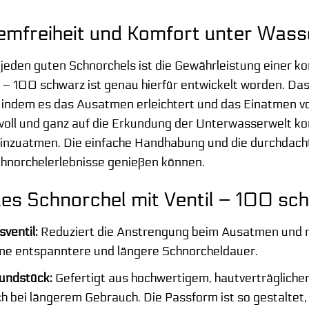
mfreiheit und Komfort unter Wass
jeden guten Schnorchels ist die Gewährleistung einer k
 – 100 schwarz ist genau hierfür entwickelt worden. Das 
, indem es das Ausatmen erleichtert und das Einatmen vo
ch voll und ganz auf die Erkundung der Unterwasserwelt 
inzuatmen. Die einfache Handhabung und die durchdachte
norchelerlebnisse genießen können.
 des Schnorchel mit Ventil – 100 sc
sventil:
Reduziert die Anstrengung beim Ausatmen und m
ine entspanntere und längere Schnorcheldauer.
undstück:
Gefertigt aus hochwertigem, hautverträglich
h bei längerem Gebrauch. Die Passform ist so gestaltet,