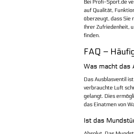
Bei Profi-Sport.de v
auf Qualität, Funktio
überzeugt, dass Sie
Ihrer Zufriedenheit, 
finden.
FAQ – Häufig
Was macht das A
Das Ausblasventil is
verbrauchte Luft sch
gelangt. Dies ermögl
das Einatmen von W
Ist das Mundstü
Absolut. Das Mundstü