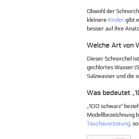
Obwohl der Schnorche
kleinere
Kinder
gibt 
besser auf ihre Anat
Welche Art von 
Dieser Schnorchel ist
gechlortes Wasser (S
Salzwasser und die sc
Was bedeutet „1
„100 schwarz“ bezieht
Modellbezeichnung be
Tauchausrüstung
, s