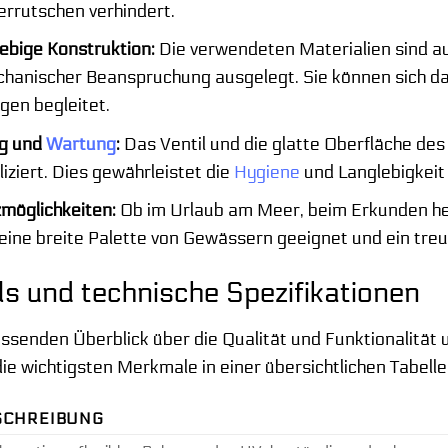
errutschen verhindert.
ebige Konstruktion:
Die verwendeten Materialien sind a
hanischer Beanspruchung ausgelegt. Sie können sich dara
gen begleitet.
ng und
Wartung
:
Das Ventil und die glatte Oberfläche de
ziert. Dies gewährleistet die
Hygiene
und Langlebigkeit
zmöglichkeiten:
Ob im Urlaub am Meer, beim Erkunden h
 eine breite Palette von Gewässern geeignet und ein treu
ls und technische Spezifikationen
senden Überblick über die Qualität und Funktionalität 
die wichtigsten Merkmale in einer übersichtlichen Tabel
SCHREIBUNG