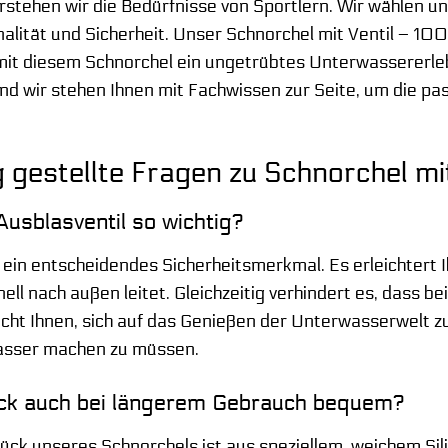
erstehen wir die Bedürfnisse von Sportlern. Wir wählen u
nalität und Sicherheit. Unser Schnorchel mit Ventil – 100
 mit diesem Schnorchel ein ungetrübtes Unterwassererl
und wir stehen Ihnen mit Fachwissen zur Seite, um die pa
 gestellte Fragen zu Schnorchel mi
usblasventil so wichtig?
t ein entscheidendes Sicherheitsmerkmal. Es erleichtert
nell nach außen leitet. Gleichzeitig verhindert es, dass
icht Ihnen, sich auf das Genießen der Unterwasserwelt z
asser machen zu müssen.
ck auch bei längerem Gebrauch bequem?
ck unseres Schnorchels ist aus speziellem, weichem Silik