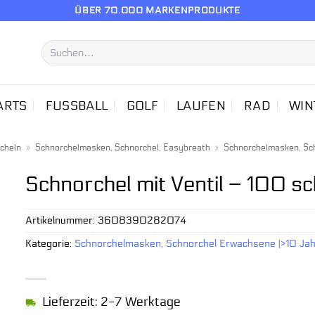
ÜBER 70.000 MARKENPRODUKTE
Suchen
nach:
ARTS
FUSSBALL
GOLF
LAUFEN
RAD
WIN
cheln
»
Schnorchelmasken, Schnorchel, Easybreath
»
Schnorchelmasken, Sch
Schnorchel mit Ventil – 100 s
Artikelnummer:
3608390282074
Kategorie:
Schnorchelmasken, Schnorchel Erwachsene (>10 Jah
Lieferzeit: 2-7 Werktage