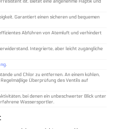
rresistent ist. Bietet eine angenehme Haptik und
ebigkeit. Garantiert einen sicheren und bequemen
 effizientes Abführen von Atemluft und verhindert
widerstand. Integrierte, aber leicht zugängliche
ung
.
tände und Chlor zu entfernen. An einem kühlen,
. Regelmäßige Überprüfung des Ventils auf
ktivitäten, bei denen ein unbeschwerter Blick unter
erfahrene Wassersportler.
t