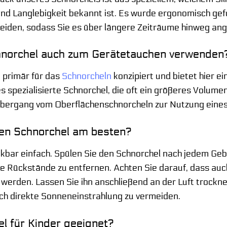
und Langlebigkeit bekannt ist. Es wurde ergonomisch ge
meiden, sodass Sie es über längere Zeiträume hinweg a
hnorchel auch zum Gerätetauchen verwenden
t primär für das
Schnorcheln
konzipiert und bietet hier e
s spezialisierte Schnorchel, die oft ein größeres Volume
bergang vom Oberflächenschnorcheln zur Nutzung eines 
den Schnorchel am besten?
nkbar einfach. Spülen Sie den Schnorchel nach jedem Ge
re Rückstände zu entfernen. Achten Sie darauf, dass auc
 werden. Lassen Sie ihn anschließend an der Luft trockn
ch direkte Sonneneinstrahlung zu vermeiden.
el für Kinder geeignet?