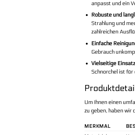
anpasst und ein V
Robuste und langl
Strahlung und mec
zahlreichen Ausflü
Einfache Reinigu
Gebrauch unkompli
Vielseitige Einsat
Schnorchel ist für
Produktdetai
Um Ihnen einen umfas
zu geben, haben wir 
MERKMAL
BE