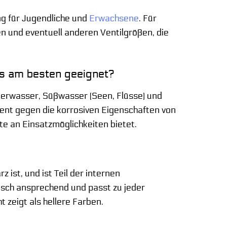
ng für Jugendliche und
Erwachsene
. Für
n und eventuell anderen Ventilgrößen, die
.
ls am besten geeignet?
erwasser, Süßwasser (Seen, Flüsse) und
ent gegen die korrosiven Eigenschaften von
te an Einsatzmöglichkeiten bietet.
 ist, und ist Teil der internen
tisch ansprechend und passt zu jeder
t zeigt als hellere Farben.