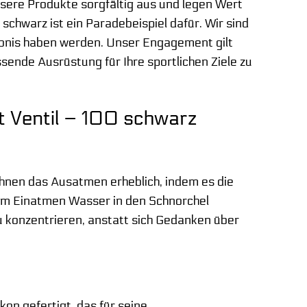
nsere Produkte sorgfältig aus und legen Wert
 schwarz ist ein Paradebeispiel dafür. Wir sind
ebnis haben werden. Unser Engagement gilt
ssende Ausrüstung für Ihre sportlichen Ziele zu
t Ventil – 100 schwarz
 Ihnen das Ausatmen erheblich, indem es die
 beim Einatmen Wasser in den Schnorchel
u konzentrieren, anstatt sich Gedanken über
on gefertigt, das für seine