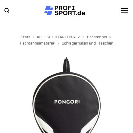
Zum
Inhalt
springen
Start
»
ALLE SPORTARTEN A-Z
»
Tischtennis
»
Tischtennismaterial
»
Schlägerhüllen und -taschen