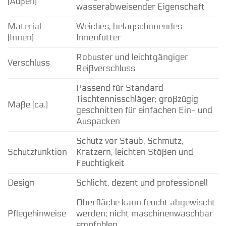
(Außen)
wasserabweisender Eigenschaft
Material
Weiches, belagschonendes
(Innen)
Innenfutter
Robuster und leichtgängiger
Verschluss
Reißverschluss
Passend für Standard-
Tischtennisschläger; großzügig
Maße (ca.)
geschnitten für einfachen Ein- und
Auspacken
Schutz vor Staub, Schmutz,
Schutzfunktion
Kratzern, leichten Stößen und
Feuchtigkeit
Design
Schlicht, dezent und professionell
Oberfläche kann feucht abgewischt
Pflegehinweise
werden; nicht maschinenwaschbar
empfohlen