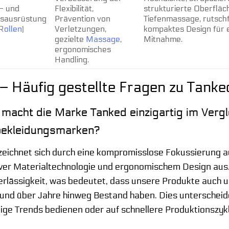
s- und
Flexibilität,
strukturierte Oberfläc
gsausrüstung
Prävention von
Tiefenmassage, rutschf
Rollen
)
Verletzungen,
kompaktes Design für 
gezielte
Massage
,
Mitnahme.
ergonomisches
Handling.
– Häufig gestellte Fragen zu Tanke
 macht die Marke Tanked einzigartig im Vergl
bekleidungsmarken?
zeichnet sich durch eine kompromisslose Fokussierung a
ver Materialtechnologie und ergonomischem Design aus. W
erlässigkeit, was bedeutet, dass unsere Produkte auch 
n und über Jahre hinweg Bestand haben. Dies unterscheid
tige Trends bedienen oder auf schnellere Produktionszyk