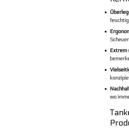
Überleg
feuchti
Ergonom
Scheuers
Extrem s
bemerke
Vielseiti
konzipie
Nachhal
wo imme
Tanke
Prod