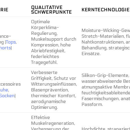
QUALITATIVE
RIE
KERNTECHNOLOGIE
SCHWERPUNKTE
Optimale
Körperklima-
Moisture-Wicking-Ge
Regulierung,
ance-
Stretch-Materialien, f
Muskelsupport durch
g (
Tops
,
Nahtkonstruktionen, a
Kompression, hohe
horts
)
Behandlung, strategisc
Abriebfestigkeit,
Einsätze.
federleichtes
Tragegefühl.
Verbesserte
Silikon-Grip-Elemente,
Griffigkeit, Schutz vor
wasserabweisende Bes
cessoires
Witterungseinflüssen,
atmungsaktive Membr
huhe
,
Blasenprävention,
feuchtigkeitsableitend
Socken
)
thermischer Komfort,
Fasermischungen, ana
aerodynamische
Passform.
Optimierung.
Effektive
Muskelregeneration,
Verbesserung der
Hochdichte, strapazie