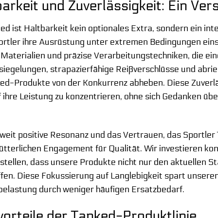
arkeit und Zuverlässigkeit: Ein Ve
ed ist Haltbarkeit kein optionales Extra, sondern ein int
ortler ihre Ausrüstung unter extremen Bedingungen eins
Materialien und präzise Verarbeitungstechniken, die ei
siegelungen, strapazierfähige Reißverschlüsse und abri
ed-Produkte von der Konkurrenz abheben. Diese Zuverlässi
 ihre Leistung zu konzentrieren, ohne sich Gedanken übe
.
tweit positive Resonanz und das Vertrauen, das Sportle
tterlichen Engagement für Qualität. Wir investieren kon
stellen, dass unsere Produkte nicht nur den aktuellen 
fen. Diese Fokussierung auf Langlebigkeit spart unseren
elastung durch weniger häufigen Ersatzbedarf.
orteile der Tanked-Produktlinie