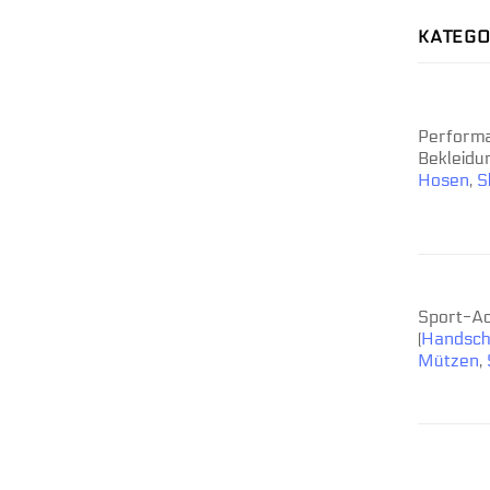
KATEGO
Perform
Bekleidun
Hosen
,
S
Sport-Ac
(
Handsc
Mützen
,