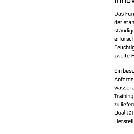
Inno
Das Fun
der stä
ständig
erforsch
Feuchti
zweite H
Ein beso
Anforde
wassera
Training
zu lief
Qualität
Herstel