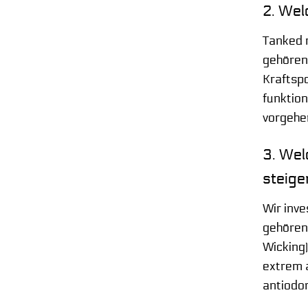
2. Wel
Tanked r
gehören
Kraftsp
funktio
vorgehe
3. Wel
steige
Wir inve
gehören
Wicking
extrem a
antiodo