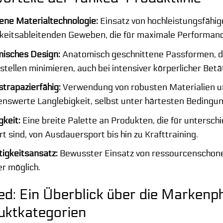
ene Materialtechnologie:
Einsatz von hochleistungsfähi
gkeitsableitenden Geweben, die für maximale Performanc
isches Design:
Anatomisch geschnittene Passformen, d
tellen minimieren, auch bei intensiver körperlicher Betä
trapazierfähig:
Verwendung von robusten Materialien un
nswerte Langlebigkeit, selbst unter härtesten Bedingu
gkeit:
Eine breite Palette an Produkten, die für untersch
rt sind, von Ausdauersport bis hin zu Krafttraining.
tigkeitsansatz:
Bewusster Einsatz von ressourcenschone
r möglich.
d: Ein Überblick über die Markenp
uktkategorien