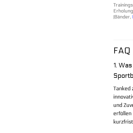
Training
Erholun
(Bänder,
FAQ 
1. Was
Sport
Tanked 
innovati
und Zuv
erfülle
kurzfris