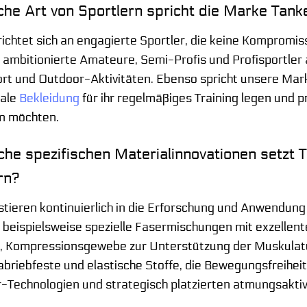
che Art von Sportlern spricht die Marke Tan
ichtet sich an engagierte Sportler, die keine Kompromis
 ambitionierte Amateure, Semi-Profis und Profisportler
ort und Outdoor-Aktivitäten. Ebenso spricht unsere Mark
nale
Bekleidung
für ihr regelmäßiges Training legen und 
n möchten.
che spezifischen Materialinnovationen setzt T
rn?
stieren kontinuierlich in die Erforschung und Anwendun
 beispielsweise spezielle Fasermischungen mit exzelle
), Kompressionsgewebe zur Unterstützung der Muskulatu
briebfeste und elastische Stoffe, die Bewegungsfreiheit
r-Technologien und strategisch platzierten atmungsakti