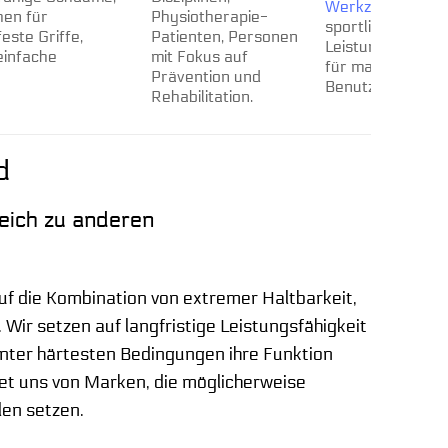
Werkzeuge
zur U
hen für
Physiotherapie-
sportlichen Erho
este Griffe,
Patienten, Personen
Leistungssteiger
einfache
mit Fokus auf
für maximale Effe
Prävention und
Benutzerfreundli
Rehabilitation.
d
eich zu anderen
uf die Kombination von extremer Haltbarkeit,
ir setzen auf langfristige Leistungsfähigkeit
unter härtesten Bedingungen ihre Funktion
et uns von Marken, die möglicherweise
len setzen.