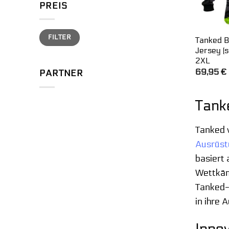
PREIS
Min.
Max.
FILTER
Preis
Preis
Tanked B
Jersey (
2XL
69,95
€
PARTNER
Tank
Tanked v
Ausrüst
basiert 
Wettkämp
Tanked-P
in ihre 