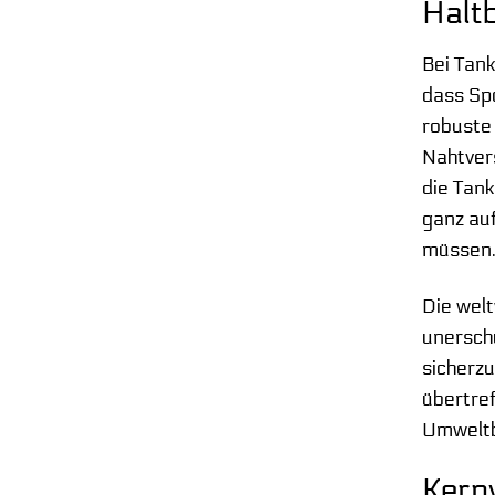
Haltb
Bei Tank
dass Sp
robuste 
Nahtver
die Tank
ganz auf
müssen
Die wel
unerschü
sicherzu
übertref
Umweltb
Kernv