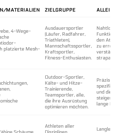
N/MATERIALIEN
ZIELGRUPPE
ALLEINSTELL
Ausdauersportler
Nahtlose Integra
webe, 4-Wege-
(Läufer, Radfahrer,
Funktionalität un
lache
Triathleten),
den Athleten befä
ntiodor-
Mannschaftssportler,
zu erreichen. La
h platzierte Mesh-
Kraftsportler,
verstärkte Näht
Fitness-Enthusiasten.
strapazierfähige
Outdoor-Sportler,
Präzise gefertig
chichtungen,
Kälte- und Hitze-
spezifische Bedü
anen,
Trainierende,
und die Gesamt
e
Teamsportler, alle,
steigern. Robust
tomische
die ihre Ausrüstung
lange Lebensdau
optimieren möchten.
Athleten aller
Langlebige und 
rfähige Schäume,
Disziplinen,