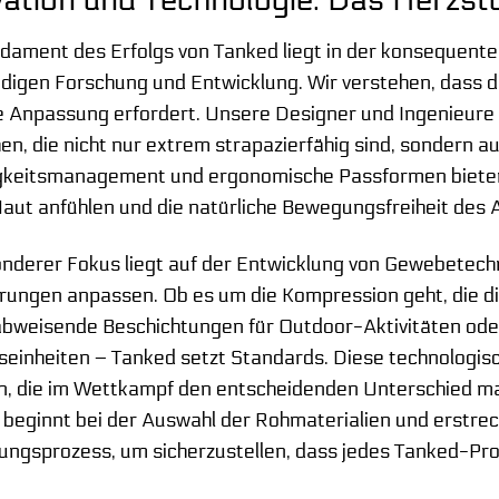
vation und Technologie: Das Herzst
dament des Erfolgs von Tanked liegt in der konsequent
ndigen Forschung und Entwicklung. Wir verstehen, dass 
e Anpassung erfordert. Unsere Designer und Ingenieure
en, die nicht nur extrem strapazierfähig sind, sondern a
gkeitsmanagement und ergonomische Passformen bieten. D
aut anfühlen und die natürliche Bewegungsfreiheit des 
nderer Fokus liegt auf der Entwicklung von Gewebetechnol
rungen anpassen. Ob es um die Kompression geht, die d
bweisende Beschichtungen für Outdoor-Aktivitäten oder 
seinheiten – Tanked setzt Standards. Diese technologis
ern, die im Wettkampf den entscheidenden Unterschied m
 beginnt bei der Auswahl der Rohmaterialien und erstre
lungsprozess, um sicherzustellen, dass jedes Tanked-P