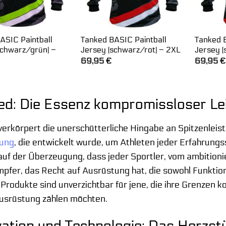
ASIC Paintball
Tanked BASIC Paintball
Tanked 
schwarz/grün) –
Jersey (schwarz/rot) – 2XL
Jersey (
69,95
€
69,95
€
ed: Die Essenz kompromissloser Lei
erkörpert die unerschütterliche Hingabe an Spitzenleis
ung
, die entwickelt wurde, um Athleten jeder Erfahrungs
auf der Überzeugung, dass jeder Sportler, vom ambition
fer, das Recht auf Ausrüstung hat, die sowohl Funktional
rodukte sind unverzichtbar für jene, die ihre Grenzen k
Ausrüstung zählen möchten.