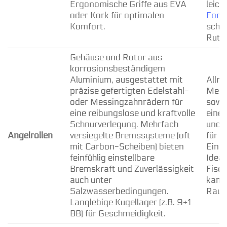
Ergonomische Griffe aus EVA
leich
oder Kork für optimalen
Forel
Komfort.
schw
Rute
Gehäuse und Rotor aus
korrosionsbeständigem
Aluminium, ausgestattet mit
Allro
präzise gefertigten Edelstahl-
Meer
oder Messingzahnrädern für
sowie
eine reibungslose und kraftvolle
eine 
Schnurverlegung. Mehrfach
und r
Angelrollen
versiegelte Bremssysteme (oft
für a
mit Carbon-Scheiben) bieten
Einsä
feinfühlig einstellbare
Ideal
Bremskraft und Zuverlässigkeit
Fisch
auch unter
kamp
Salzwasserbedingungen.
Raubf
Langlebige Kugellager (z.B. 9+1
BB) für Geschmeidigkeit.