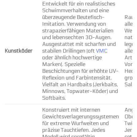
Entwickelt für ein realistisches
Schwimmverhalten und eine
überzeugende Beutefisch-
Raub
Imitation. Verwendung von
aller
strapazierfähigen Materialien
Wert
und lebensechten 3D-Augen.
natu
Ausgestattet mit scharfen und
legen
Kunstköder
stabilen Drillingen (oft
VMC
aller
oder ähnlich hochwertige
Arte
Marken). Spezielle
Von 
Beschichtungen für erhöhte UV-
Hecht
Reflexion und Farbintensität.
groß
Vielfalt an Hardbaits (Jerkbaits,
Salz
Minnows, Topwater-Köder) und
Softbaits.
Konstruiert mit internen
Angle
Gewichtsverlagerungssystemen
Ober
für extreme Wurfweiten und
Twit
präzise Tauchtiefen. Jedes
Jerk
Modell wird sorgfältig
setz