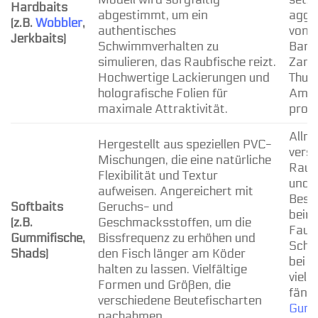
Hardbaits
abgestimmt, um ein
aggre
(z.B.
Wobbler
,
authentisches
von 
Jerkbaits)
Schwimmverhalten zu
Barsc
simulieren, das Raubfische reizt.
Zand
Hochwertige Lackierungen und
Thunf
holografische Folien für
Ambe
maximale Attraktivität.
provo
Allro
Hergestellt aus speziellen PVC-
vers
Mischungen, die eine natürliche
Raub
Flexibilität und Textur
und 
aufweisen. Angereichert mit
Beson
Softbaits
Geruchs- und
beim 
(z.B.
Geschmacksstoffen, um die
Faul
Gummifische,
Bissfrequenz zu erhöhen und
Schle
Shads)
den Fisch länger am Köder
bei A
halten zu lassen. Vielfältige
viels
Formen und Größen, die
fäng
verschiedene Beutefischarten
Gumm
nachahmen.