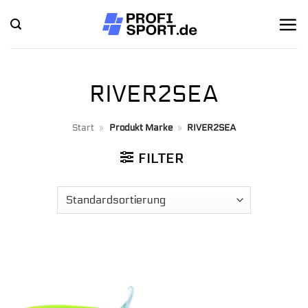
Zum
Inhalt
springen
RIVER2SEA
Start
»
Produkt Marke
»
RIVER2SEA
FILTER