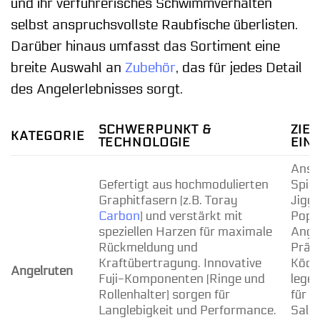
und ihr verführerisches Schwimmverhalten
selbst anspruchsvollste Raubfische überlisten.
Darüber hinaus umfasst das Sortiment eine
breite Auswahl an
Zubehör
, das für jedes Detail
des Angelerlebnisses sorgt.
SCHWERPUNKT &
ZIE
KATEGORIE
TECHNOLOGIE
EIN
Ansp
Gefertigt aus hochmodulierten
Spinn
Graphitfasern (z.B. Toray
Jigg
Carbon
) und verstärkt mit
Popp
speziellen Harzen für maximale
Angle
Rückmeldung und
Präzi
Kraftübertragung. Innovative
Köde
Angelruten
Fuji-Komponenten (Ringe und
legen
Rollenhalter) sorgen für
für S
Langlebigkeit und Performance.
Salz