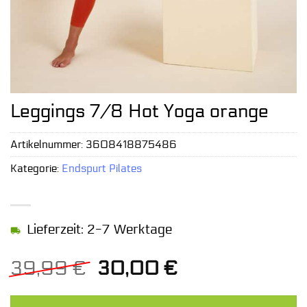
Leggings 7/8 Hot Yoga orange
Artikelnummer:
3608418875486
Kategorie:
Endspurt Pilates
Lieferzeit: 2-7 Werktage
Ursprünglicher
Aktueller
39,99
€
30,00
€
Preis
Preis
war:
ist: