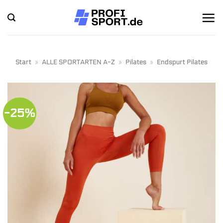
Zum
Inhalt
springen
Start
»
ALLE SPORTARTEN A-Z
»
Pilates
»
Endspurt Pilates
-25%