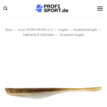
Zum
Inhalt
springen
Start
»
ALLE SPORTARTEN A-Z
»
Angeln
»
Raubfischangeln
»
Zielfische & Techniken
»
Dropshot Angeln