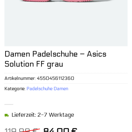
Damen Padelschuhe – Asics
Solution FF grau
Artikelnummer:
4550456112360
Kategorie:
Padelschuhe Damen
Lieferzeit: 2-7 Werktage
Ursprünglicher
Aktueller
119,99
€
84,00
€