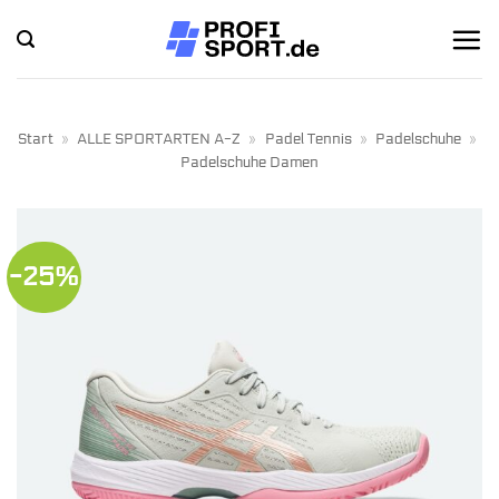
Zum
Inhalt
springen
Start
»
ALLE SPORTARTEN A-Z
»
Padel Tennis
»
Padelschuhe
»
Padelschuhe Damen
-25%