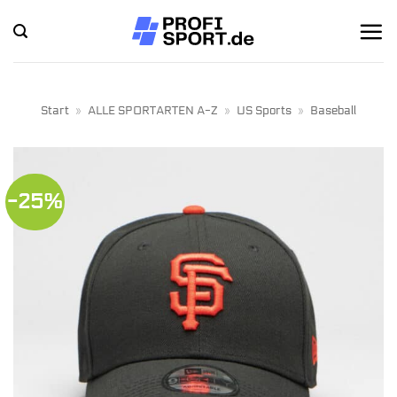
Zum
Inhalt
springen
Start
»
ALLE SPORTARTEN A-Z
»
US Sports
»
Baseball
-25%