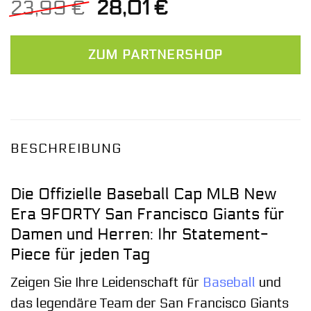
Ursprünglicher
Aktueller
23,99
€
28,01
€
Preis
Preis
war:
ist:
ZUM PARTNERSHOP
23,99 €
28,01 €.
BESCHREIBUNG
Die Offizielle Baseball Cap MLB New
Era 9FORTY San Francisco Giants für
Damen und Herren: Ihr Statement-
Piece für jeden Tag
Zeigen Sie Ihre Leidenschaft für
Baseball
und
das legendäre Team der San Francisco Giants