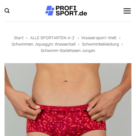
Zum
Inhalt
springen
Start
»
ALLE SPORTARTEN A-Z
»
Wassersport-Welt
»
Schwimmen, Aquagym, Wasserball
»
Schwimmbekleidung
»
Schwimm-Badehosen Jungen