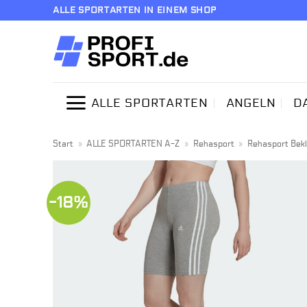
Zum
ALLE SPORTARTEN IN EINEM SHOP
Inhalt
springen
ALLE SPORTARTEN
ANGELN
D
Start
»
ALLE SPORTARTEN A-Z
»
Rehasport
»
Rehasport Bek
-18%