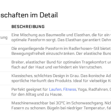
schaften im Detail
BESCHREIBUNG
Eine Mischung aus Baumwolle und Elasthan, die für ein
zung
optimale Passform sorgt. Das Elasthan garantiert Dehnb
Die enganliegende Passform im Radlerhosen-Stil bietet
Bewegungsfreiheit einzuschränken. Der elastische Bund 
Breiter, elastischer Bund für optimalen Tragekomfort un
flach auf der Haut und verhindert ein Verrutschen.
Klassisches, schlichtes Design in Grau. Das ikonische Ad
sportliche Herkunft des Produkts. Ideal für vielseitige 
Perfekt geeignet für
Laufen
,
Fitness
, Yoga, Radfahren,
für den Alltag und zu Hause.
Maschinenwaschbar bei 30°C im Schonwaschgang. Nicht
Fasern zu schonen. Bügeln bei niedriger Temperatur, fal