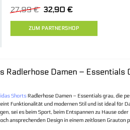
Ursprünglicher
Aktueller
27,99
€
32,90
€
Preis
Preis
war:
ist:
ZUM PARTNERSHOP
27,99 €
32,90 €.
s Radlerhose Damen – Essentials Gr
idas
Shorts
Radlerhose Damen – Essentials grau, die perf
eint Funktionalität und modernen Stil und ist ideal für 
gen, sei es beim Sport, beim Entspannen zu Hause oder b
noch ansprechenden Design in einem zeitlosen Grauton 