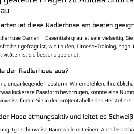
rau
tarten ist diese Radlerhose am besten geeig
lerhose Damen – Essentials grau ist sehr vielseitig. Sie
reiheit gefragt ist, wie Laufen, Fitness-Training, Yoga,
ktivitäten ist sie bestens geeignet.
öße der Radlerhose aus?
ine enganliegende Passform. Wir empfehlen, Ihre übliche
etwas lockerere Passform bevorzugen, könnte eine Numm
weise finden Sie in der Größentabelle des Herstellers.
 der Hose atmungsaktiv und leitet es Schweiß
hung, typischerweise Baumwolle mit einem Anteil Elasthan