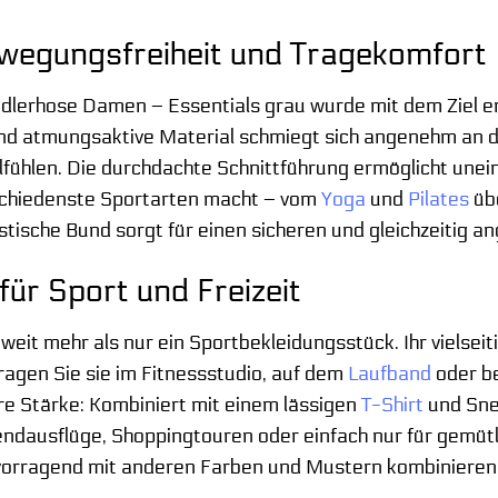
wegungsfreiheit und Tragekomfort
dlerhose Damen – Essentials grau wurde mit dem Ziel e
nd atmungsaktive Material schmiegt sich angenehm an di
fühlen. Die durchdachte Schnittführung ermöglicht unei
rschiedenste Sportarten macht – vom
Yoga
und
Pilates
übe
stische Bund sorgt für einen sicheren und gleichzeitig 
 für Sport und Freizeit
 weit mehr als nur ein Sportbekleidungsstück. Ihr vielse
Tragen Sie sie im Fitnessstudio, auf dem
Laufband
oder be
hre Stärke: Kombiniert mit einem lässigen
T-Shirt
und Snea
dausflüge, Shoppingtouren oder einfach nur für gemütl
vorragend mit anderen Farben und Mustern kombinieren, 