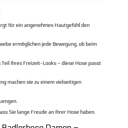
k
rgt für ein angenehmes Hautgefühl den
webe ermöglichen jede Bewegung, ob beim
Teil Ihres Freizeit-Looks – diese Hose passt
ng machen sie zu einem vielseitigen
zuengen.
ass Sie lange Freude an Ihrer Hose haben.
ts Radlerhose Damen –