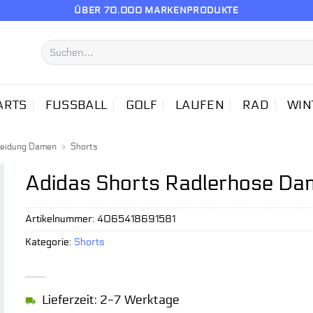
ÜBER 70.000 MARKENPRODUKTE
Suchen
nach:
ARTS
FUSSBALL
GOLF
LAUFEN
RAD
WIN
leidung Damen
»
Shorts
Adidas Shorts Radlerhose Dam
Artikelnummer:
4065418691581
Kategorie:
Shorts
Lieferzeit: 2-7 Werktage