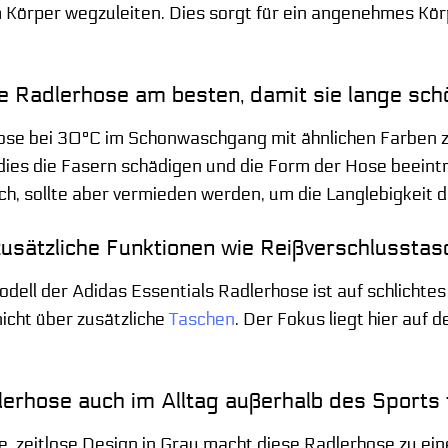
 Körper wegzuleiten. Dies sorgt für ein angenehmes Körp
ie Radlerhose am besten, damit sie lange sch
Hose bei 30°C im Schonwaschgang mit ähnlichen Farben 
ies die Fasern schädigen und die Form der Hose beeinträ
ch, sollte aber vermieden werden, um die Langlebigkeit 
zusätzliche Funktionen wie Reißverschlussta
odell der Adidas Essentials Radlerhose ist auf schlichte
nicht über zusätzliche
Taschen
. Der Fokus liegt hier auf
lerhose auch im Alltag außerhalb des Sports
te, zeitlose Design in Grau macht diese Radlerhose zu ei