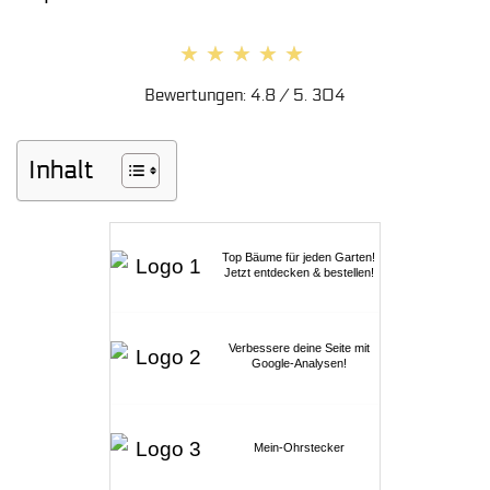
★★★★★
★★★★★
Bewertungen: 4.8 / 5. 304
Inhalt
Top Bäume für jeden Garten!
Jetzt entdecken & bestellen!
Verbessere deine Seite mit
Google-Analysen!
Mein-Ohrstecker